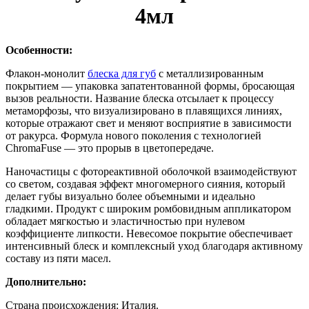
4мл
Особенности:
Флакон-монолит
блеска для губ
с металлизированным
покрытием — упаковка запатентованной формы, бросающая
вызов реальности. Название блеска отсылает к процессу
метаморфозы, что визуализировано в плавящихся линиях,
которые отражают свет и меняют восприятие в зависимости
от ракурса. Формула нового поколения с технологией
ChromaFuse — это прорыв в цветопередаче.
Наночастицы с фотореактивной оболочкой взаимодействуют
со светом, создавая эффект многомерного сияния, который
делает губы визуально более объемными и идеально
гладкими. Продукт с широким ромбовидным аппликатором
обладает мягкостью и эластичностью при нулевом
коэффициенте липкости. Невесомое покрытие обеспечивает
интенсивный блеск и комплексный уход благодаря активному
составу из пяти масел.
Дополнительно:
Страна происхождения: Италия.