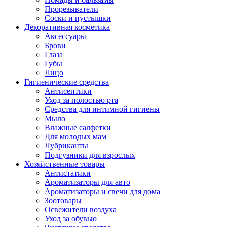
Прорезыватели
Соски и пустышки
Декоративная косметика
Аксессуары
Брови
Глаза
Губы
Лицо
Гигиенические средства
Антисептики
Уход за полостью рта
Средства для интимной гигиены
Мыло
Влажные салфетки
Для молодых мам
Лубриканты
Подгузники для взрослых
Хозяйственные товары
Антистатики
Ароматизаторы для авто
Ароматизаторы и свечи для дома
Зоотовары
Освежители воздуха
Уход за обувью