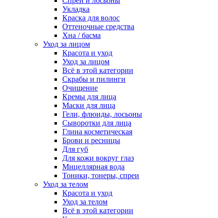
Спреи и лосьоны
Укладка
Краска для волос
Оттеночные средства
Хна / басма
Уход за лицом
Красота и уход
Уход за лицом
Всё в этой категории
Скрабы и пилинги
Очищение
Кремы для лица
Маски для лица
Гели, флюиды, лосьоны
Сыворотки для лица
Глина косметическая
Брови и ресницы
Для губ
Для кожи вокруг глаз
Мицеллярная вода
Тоники, тонеры, спреи
Уход за телом
Красота и уход
Уход за телом
Всё в этой категории