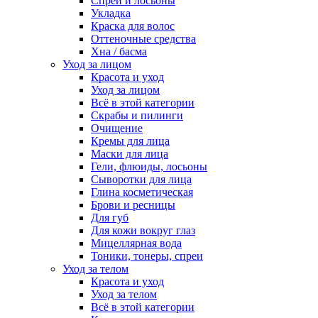
Спреи и лосьоны
Укладка
Краска для волос
Оттеночные средства
Хна / басма
Уход за лицом
Красота и уход
Уход за лицом
Всё в этой категории
Скрабы и пилинги
Очищение
Кремы для лица
Маски для лица
Гели, флюиды, лосьоны
Сыворотки для лица
Глина косметическая
Брови и ресницы
Для губ
Для кожи вокруг глаз
Мицеллярная вода
Тоники, тонеры, спреи
Уход за телом
Красота и уход
Уход за телом
Всё в этой категории