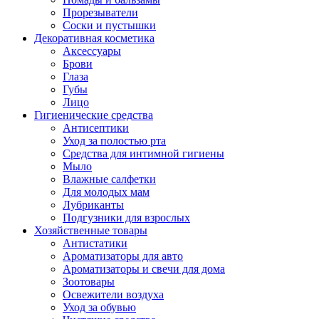
Прорезыватели
Соски и пустышки
Декоративная косметика
Аксессуары
Брови
Глаза
Губы
Лицо
Гигиенические средства
Антисептики
Уход за полостью рта
Средства для интимной гигиены
Мыло
Влажные салфетки
Для молодых мам
Лубриканты
Подгузники для взрослых
Хозяйственные товары
Антистатики
Ароматизаторы для авто
Ароматизаторы и свечи для дома
Зоотовары
Освежители воздуха
Уход за обувью