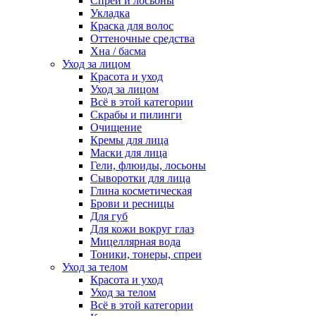
Спреи и лосьоны
Укладка
Краска для волос
Оттеночные средства
Хна / басма
Уход за лицом
Красота и уход
Уход за лицом
Всё в этой категории
Скрабы и пилинги
Очищение
Кремы для лица
Маски для лица
Гели, флюиды, лосьоны
Сыворотки для лица
Глина косметическая
Брови и ресницы
Для губ
Для кожи вокруг глаз
Мицеллярная вода
Тоники, тонеры, спреи
Уход за телом
Красота и уход
Уход за телом
Всё в этой категории