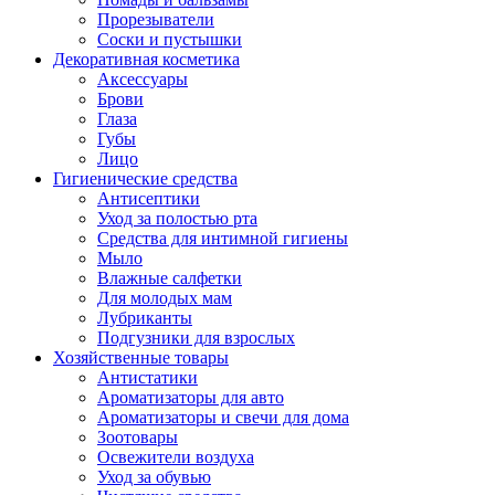
Прорезыватели
Соски и пустышки
Декоративная косметика
Аксессуары
Брови
Глаза
Губы
Лицо
Гигиенические средства
Антисептики
Уход за полостью рта
Средства для интимной гигиены
Мыло
Влажные салфетки
Для молодых мам
Лубриканты
Подгузники для взрослых
Хозяйственные товары
Антистатики
Ароматизаторы для авто
Ароматизаторы и свечи для дома
Зоотовары
Освежители воздуха
Уход за обувью