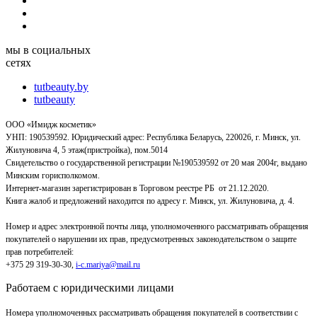
мы в социальных
сетях
tutbeauty.by
tutbeauty
ООО «Имидж косметик»
УНП: 190539592. Юридический адрес: Республика Беларусь, 220026, г. Минск, ул.
Жилуновича 4, 5 этаж(пристройка), пом.5014
Свидетельство о государственной регистрации №190539592 от 20 мая 2004г, выдано
Минским горисполкомом.
Интернет-магазин зарегистрирован в Торговом реестре РБ от 21.12.2020.
Книга жалоб и предложений находится по адресу г. Минск, ул. Жилуновича, д. 4.
Номер и адрес электронной почты лица, уполномоченного рассматривать обращения
покупателей о нарушении их прав, предусмотренных законодательством о защите
прав потребителей:
+375 29 319-30-30,
i-c.mariya@mail.ru
Работаем с юридическими лицами
Номера уполномоченных рассматривать обращения покупателей в соответствии с