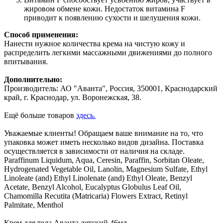
жировом обмене кожи. Недостаток витамина F
приводит к появлению сухости и шелушения кожи.
Способ применения:
Нанести нужное количества крема на чистую кожу и
распределить легкими массажными движениями до полного
впитывания.
Дополнительно:
Производитель: АО "Аванта", Россия, 350001, Краснодарский
край, г. Краснодар, ул. Воронежская, 38.
Ещё больше товаров
здесь.
Уважаемые клиенты! Обращаем ваше внимание на то, что
упаковка может иметь несколько видов дизайна. Поставка
осуществляется в зависимости от наличия на складе.
Paraffinum Liquidum, Aqua, Ceresin, Paraffin, Sorbitan Oleate,
Hydrogenated Vegetable Oil, Lanolin, Magnesium Sulfate, Ethyl
Linoleate (and) Ethyl Linolenate (and) Ethyl Oleate, Benzyl
Acetate, Benzyl Alcohol, Eucalyptus Globulus Leaf Oil,
Сhamomilla Recutita (Matricaria) Flowers Extract, Retinyl
Palmitate, Menthol
Крем для тела Аванта детский 46мл