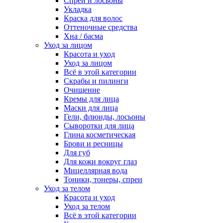
Спреи и лосьоны
Укладка
Краска для волос
Оттеночные средства
Хна / басма
Уход за лицом
Красота и уход
Уход за лицом
Всё в этой категории
Скрабы и пилинги
Очищение
Кремы для лица
Маски для лица
Гели, флюиды, лосьоны
Сыворотки для лица
Глина косметическая
Брови и ресницы
Для губ
Для кожи вокруг глаз
Мицеллярная вода
Тоники, тонеры, спреи
Уход за телом
Красота и уход
Уход за телом
Всё в этой категории