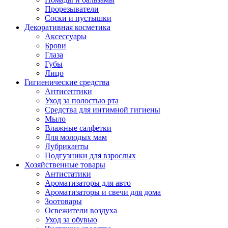
Прорезыватели
Соски и пустышки
Декоративная косметика
Аксессуары
Брови
Глаза
Губы
Лицо
Гигиенические средства
Антисептики
Уход за полостью рта
Средства для интимной гигиены
Мыло
Влажные салфетки
Для молодых мам
Лубриканты
Подгузники для взрослых
Хозяйственные товары
Антистатики
Ароматизаторы для авто
Ароматизаторы и свечи для дома
Зоотовары
Освежители воздуха
Уход за обувью