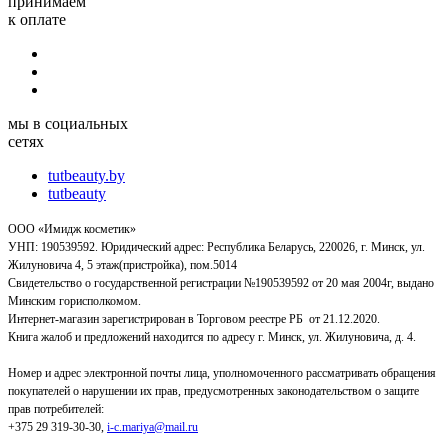
принимаем
к оплате
мы в социальных
сетях
tutbeauty.by
tutbeauty
ООО «Имидж косметик»
УНП: 190539592. Юридический адрес: Республика Беларусь, 220026, г. Минск, ул.
Жилуновича 4, 5 этаж(пристройка), пом.5014
Свидетельство о государственной регистрации №190539592 от 20 мая 2004г, выдано
Минским горисполкомом.
Интернет-магазин зарегистрирован в Торговом реестре РБ от 21.12.2020.
Книга жалоб и предложений находится по адресу г. Минск, ул. Жилуновича, д. 4.
Номер и адрес электронной почты лица, уполномоченного рассматривать обращения
покупателей о нарушении их прав, предусмотренных законодательством о защите
прав потребителей:
+375 29 319-30-30,
i-c.mariya@mail.ru