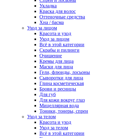
Спреи и лосьоны
Укладка
Краска для волос
Оттеночные средства
Хна / басма
Уход за лицом
Красота и уход
Уход за лицом
Всё в этой категории
Скрабы и пилинги
Очищение
Кремы для лица
Маски для лица
Гели, флюиды, лосьоны
Сыворотки для лица
Глина косметическая
Брови и ресницы
Для губ
Для кожи вокруг глаз
Мицеллярная вода
Тоники, тонеры, спреи
Уход за телом
Красота и уход
Уход за телом
Всё в этой категории