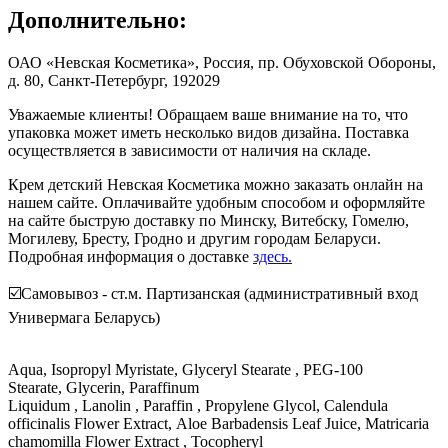
Дополнительно:
ОАО «Невская Косметика», Россия, пр. Обуховской Обороны,
д. 80, Санкт-Петербург, 192029
Уважаемые клиенты! Обращаем ваше внимание на то, что
упаковка может иметь несколько видов дизайна. Поставка
осуществляется в зависимости от наличия на складе.
Крем детский Невская Косметика можно заказать онлайн на
нашем сайте. Оплачивайте удобным способом и оформляйте
на сайте быструю доставку по Минску, Витебску, Гомелю,
Могилеву, Бресту, Гродно и другим городам Беларуси.
Подробная информация о доставке
здесь.
☑️Самовывоз - ст.м. Партизанская (административный вход
Универмага Беларусь)
Aqua, Isopropyl Myristate, Glyceryl Stearate , PEG-100
Stearate, Glycerin, Paraffinum
Liquidum , Lanolin , Paraffin , Propylene Glycol, Сalendula
officinalis Flower Extract, Aloe Barbadensis Leaf Juice, Matricaria
chamomilla Flower Extract , Tocopheryl