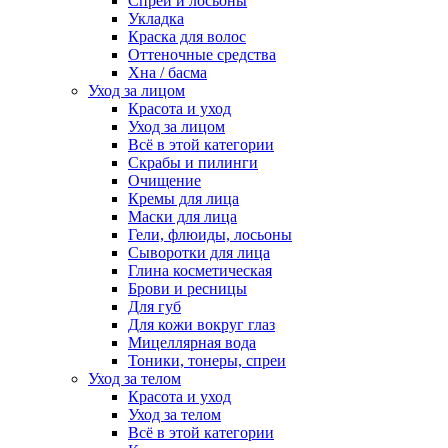
Спреи и лосьоны
Укладка
Краска для волос
Оттеночные средства
Хна / басма
Уход за лицом
Красота и уход
Уход за лицом
Всё в этой категории
Скрабы и пилинги
Очищение
Кремы для лица
Маски для лица
Гели, флюиды, лосьоны
Сыворотки для лица
Глина косметическая
Брови и ресницы
Для губ
Для кожи вокруг глаз
Мицеллярная вода
Тоники, тонеры, спреи
Уход за телом
Красота и уход
Уход за телом
Всё в этой категории