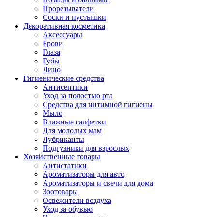
Прорезыватели
Соски и пустышки
Декоративная косметика
Аксессуары
Брови
Глаза
Губы
Лицо
Гигиенические средства
Антисептики
Уход за полостью рта
Средства для интимной гигиены
Мыло
Влажные салфетки
Для молодых мам
Лубриканты
Подгузники для взрослых
Хозяйственные товары
Антистатики
Ароматизаторы для авто
Ароматизаторы и свечи для дома
Зоотовары
Освежители воздуха
Уход за обувью