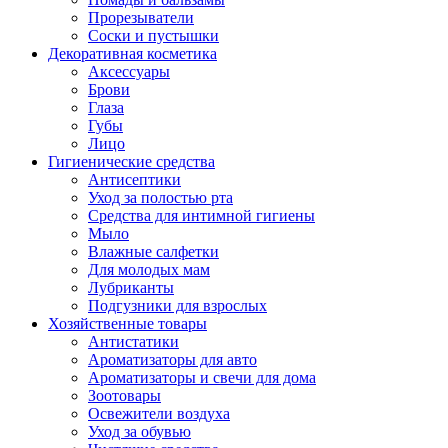
Прорезыватели
Соски и пустышки
Декоративная косметика
Аксессуары
Брови
Глаза
Губы
Лицо
Гигиенические средства
Антисептики
Уход за полостью рта
Средства для интимной гигиены
Мыло
Влажные салфетки
Для молодых мам
Лубриканты
Подгузники для взрослых
Хозяйственные товары
Антистатики
Ароматизаторы для авто
Ароматизаторы и свечи для дома
Зоотовары
Освежители воздуха
Уход за обувью