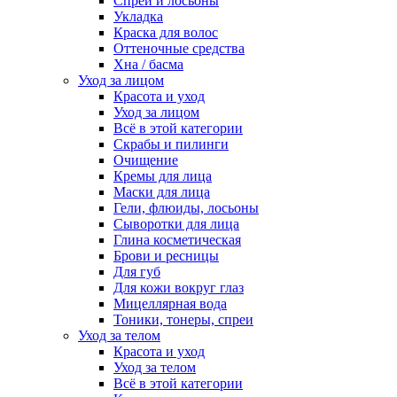
Спреи и лосьоны
Укладка
Краска для волос
Оттеночные средства
Хна / басма
Уход за лицом
Красота и уход
Уход за лицом
Всё в этой категории
Скрабы и пилинги
Очищение
Кремы для лица
Маски для лица
Гели, флюиды, лосьоны
Сыворотки для лица
Глина косметическая
Брови и ресницы
Для губ
Для кожи вокруг глаз
Мицеллярная вода
Тоники, тонеры, спреи
Уход за телом
Красота и уход
Уход за телом
Всё в этой категории