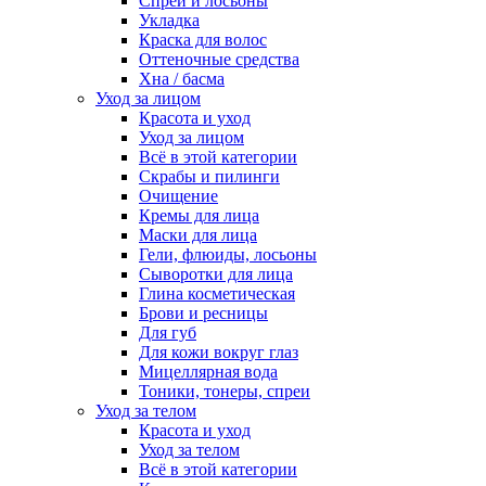
Спреи и лосьоны
Укладка
Краска для волос
Оттеночные средства
Хна / басма
Уход за лицом
Красота и уход
Уход за лицом
Всё в этой категории
Скрабы и пилинги
Очищение
Кремы для лица
Маски для лица
Гели, флюиды, лосьоны
Сыворотки для лица
Глина косметическая
Брови и ресницы
Для губ
Для кожи вокруг глаз
Мицеллярная вода
Тоники, тонеры, спреи
Уход за телом
Красота и уход
Уход за телом
Всё в этой категории