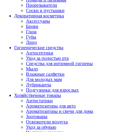
Прорезыватели
Соски и пустышки
Декоративная косметика
Аксессуары
Брови
Глаза
Губы
Лицо
Гигиенические средства
Антисептики
Уход за полостью рта
Средства для интимной гигиены
Мыло
Влажные салфетки
Для молодых мам
Лубриканты
Подгузники для взрослых
Хозяйственные товары
Антистатики
Ароматизаторы для авто
Ароматизаторы и свечи для дома
Зоотовары
Освежители воздуха
Уход за обувью