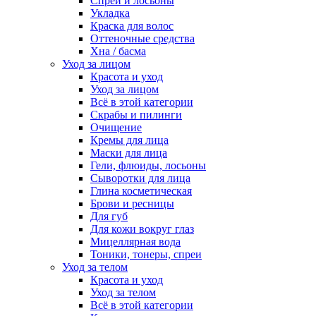
Спреи и лосьоны
Укладка
Краска для волос
Оттеночные средства
Хна / басма
Уход за лицом
Красота и уход
Уход за лицом
Всё в этой категории
Скрабы и пилинги
Очищение
Кремы для лица
Маски для лица
Гели, флюиды, лосьоны
Сыворотки для лица
Глина косметическая
Брови и ресницы
Для губ
Для кожи вокруг глаз
Мицеллярная вода
Тоники, тонеры, спреи
Уход за телом
Красота и уход
Уход за телом
Всё в этой категории