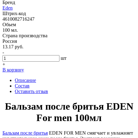
Бренд
Eden
Штрих-код
4610082716247
Обьем
100 мл.
Страна производства
Россия
13.17 руб.
-
шт
+
В корзину
Описание
Состав
Оставить отзыв
Бальзам после бритья EDEN
For men 100мл
Б
альзам после бритья
EDEN FOR MEN смягчает и увлажняет