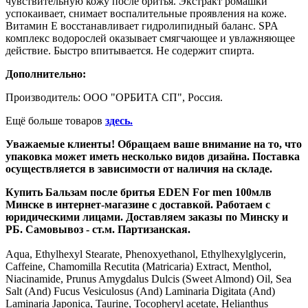
чувствительную кожу после бритья. Экстракт ромашки
успокаивает, снимает воспалительные проявления на коже.
Витамин Е восстанавливает гидролипидный баланс. SPA
комплекс водорослей оказывает смягчающее и увлажняющее
действие. Быстро впитывается. Не содержит спирта.
Дополнительно:
Производитель: ООО "ОРБИТА СП", Россия.
Ещё больше товаров
здесь.
Уважаемые клиенты! Обращаем ваше внимание на то, что
упаковка может иметь несколько видов дизайна. Поставка
осуществляется в зависимости от наличия на складе.
Купить Бальзам после бритья EDEN For men 100мл
в
Минске в интернет-магазине с доставкой. Работаем с
юридическими лицами. Доставляем заказы по Минску и
РБ. Самовывоз - ст.м. Партизанская.
Aqua, Ethylhexyl Stearate, Phenoxyethanol, Ethylhexylglycerin,
Caffeine, Chamomilla Recutita (Matricaria) Extract, Menthol,
Niacinamide, Prunus Amygdalus Dulcis (Sweet Almond) Oil, Sea
Salt (And) Fucus Vesiculosus (And) Laminaria Digitata (And)
Laminaria Japonica, Taurine, Tocopheryl acetate, Helianthus