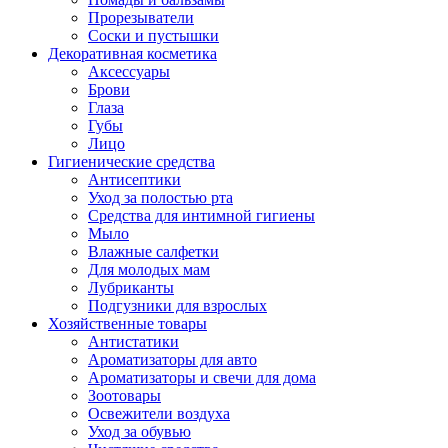
Прорезыватели
Соски и пустышки
Декоративная косметика
Аксессуары
Брови
Глаза
Губы
Лицо
Гигиенические средства
Антисептики
Уход за полостью рта
Средства для интимной гигиены
Мыло
Влажные салфетки
Для молодых мам
Лубриканты
Подгузники для взрослых
Хозяйственные товары
Антистатики
Ароматизаторы для авто
Ароматизаторы и свечи для дома
Зоотовары
Освежители воздуха
Уход за обувью