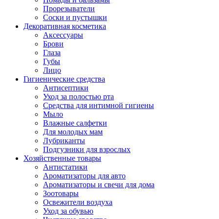
Прорезыватели
Соски и пустышки
Декоративная косметика
Аксессуары
Брови
Глаза
Губы
Лицо
Гигиенические средства
Антисептики
Уход за полостью рта
Средства для интимной гигиены
Мыло
Влажные салфетки
Для молодых мам
Лубриканты
Подгузники для взрослых
Хозяйственные товары
Антистатики
Ароматизаторы для авто
Ароматизаторы и свечи для дома
Зоотовары
Освежители воздуха
Уход за обувью