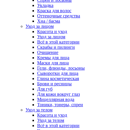
Спреи и лосьоны
Укладка
Краска для волос
Оттеночные средства
Хна / басма
Уход за лицом
Красота и уход
Уход за лицом
Всё в этой категории
Скрабы и пилинги
Очищение
Кремы для лица
Маски для лица
Гели, флюиды, лосьоны
Сыворотки для лица
Глина косметическая
Брови и ресницы
Для губ
Для кожи вокруг глаз
Мицеллярная вода
Тоники, тонеры, спреи
Уход за телом
Красота и уход
Уход за телом
Всё в этой категории