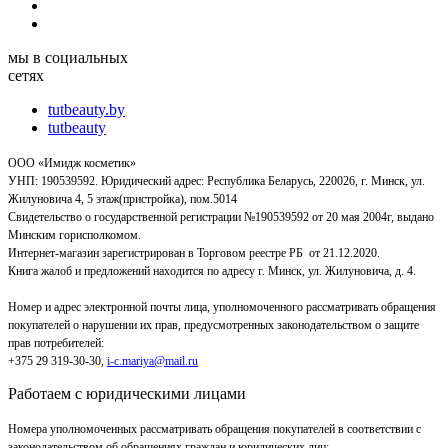
мы в социальных
сетях
tutbeauty.by
tutbeauty
ООО «Имидж косметик»
УНП: 190539592. Юридический адрес: Республика Беларусь, 220026, г. Минск, ул.
Жилуновича 4, 5 этаж(пристройка), пом.5014
Свидетельство о государственной регистрации №190539592 от 20 мая 2004г, выдано
Минским горисполкомом.
Интернет-магазин зарегистрирован в Торговом реестре РБ от 21.12.2020.
Книга жалоб и предложений находится по адресу г. Минск, ул. Жилуновича, д. 4.
Номер и адрес электронной почты лица, уполномоченного рассматривать обращения
покупателей о нарушении их прав, предусмотренных законодательством о защите
прав потребителей:
+375 29 319-30-30,
i-c.mariya@mail.ru
Работаем с юридическими лицами
Номера уполномоченных рассматривать обращения покупателей в соответствии с
законодательством об обращениях граждан и юридических лиц: