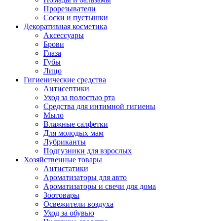
Прорезыватели
Соски и пустышки
Декоративная косметика
Аксессуары
Брови
Глаза
Губы
Лицо
Гигиенические средства
Антисептики
Уход за полостью рта
Средства для интимной гигиены
Мыло
Влажные салфетки
Для молодых мам
Лубриканты
Подгузники для взрослых
Хозяйственные товары
Антистатики
Ароматизаторы для авто
Ароматизаторы и свечи для дома
Зоотовары
Освежители воздуха
Уход за обувью