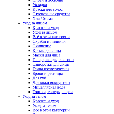
Спреи и лосьоны
Укладка
Краска для волос
Оттеночные средства
Хна / басма
Уход за лицом
Красота и уход
Уход за лицом
Всё в этой категории
Скрабы и пилинги
Очищение
Кремы для лица
Маски для лица
Гели, флюиды, лосьоны
Сыворотки для лица
Глина косметическая
Брови и ресницы
Для губ
Для кожи вокруг глаз
Мицеллярная вода
Тоники, тонеры, спреи
Уход за телом
Красота и уход
Уход за телом
Всё в этой категории