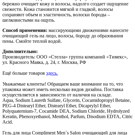
бережно очищает кожу и волосы, надолго создает ощущение
свежести. Кожа становится мягкой и гладкой, волосы
сохраняют объем и эластичность, волоски бороды –
шелковистыми на ощупь.
Способ применения:
массирующими движениями нанесите
очищающий гель на лицо, волосы, бороду до образования
пены. Смойте теплой водой.
Дополнительно:
Производитель: ООО «Стелла» группа компаний «Тимекс»,
ул. Красного Маяка, д. 24, г. Москва, РФ
Ещё больше товаров
здесь.
Уважаемые клиенты! Обращаем ваше внимание на то, что
упаковка может иметь несколько видов дизайна. Поставка
осуществляется в зависимости от наличия на складе.
Aqua, Sodium Laureth Sulfate, Glycerin, Cocamidopropyl Betaine,
PEG-4 Distearyl Ether, Distearyl Ether, Dicaprylyl Ether,
Polyquaternium-7, Cocamide DEA, Sodium Сhloride, Hydrolyzed
Keratin, Phenoxyethanol, Menthol, Parfum, Disodium EDTA, Citric
Acid.
Гель для лица Compliment Men`s Salon очищающий для лица