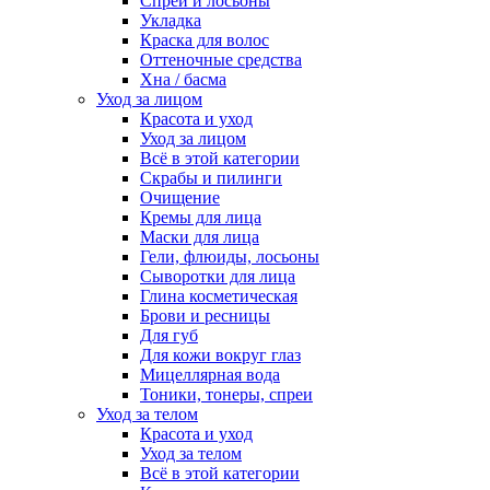
Спреи и лосьоны
Укладка
Краска для волос
Оттеночные средства
Хна / басма
Уход за лицом
Красота и уход
Уход за лицом
Всё в этой категории
Скрабы и пилинги
Очищение
Кремы для лица
Маски для лица
Гели, флюиды, лосьоны
Сыворотки для лица
Глина косметическая
Брови и ресницы
Для губ
Для кожи вокруг глаз
Мицеллярная вода
Тоники, тонеры, спреи
Уход за телом
Красота и уход
Уход за телом
Всё в этой категории