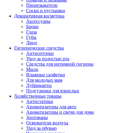
Прорезыватели
Соски и пустышки
Декоративная косметика
Аксессуары
Брови
Глаза
Губы
Лицо
Гигиенические средства
Антисептики
Уход за полостью рта
Средства для интимной гигиены
Мыло
Влажные салфетки
Для молодых мам
Лубриканты
Подгузники для взрослых
Хозяйственные товары
Антистатики
Ароматизаторы для авто
Ароматизаторы и свечи для дома
Зоотовары
Освежители воздуха
Уход за обувью