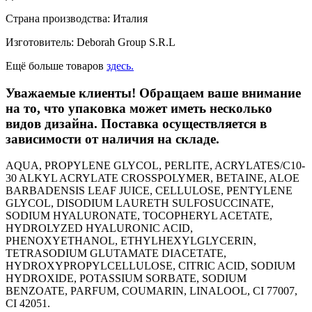
Страна производства: Италия
Изготовитель: Deborah Group S.R.L
Ещё больше товаров
здесь.
Уважаемые клиенты! Обращаем ваше внимание
на то, что упаковка может иметь несколько
видов дизайна. Поставка осуществляется в
зависимости от наличия на складе.
AQUA, PROPYLENE GLYCOL, PERLITE, ACRYLATES/C10-
30 ALKYL ACRYLATE CROSSPOLYMER, BETAINE, ALOE
BARBADENSIS LEAF JUICE, CELLULOSE, PENTYLENE
GLYCOL, DISODIUM LAURETH SULFOSUCCINATE,
SODIUM HYALURONATE, TOCOPHERYL ACETATE,
HYDROLYZED HYALURONIC ACID,
PHENOXYETHANOL, ETHYLHEXYLGLYCERIN,
TETRASODIUM GLUTAMATE DIACETATE,
HYDROXYPROPYLCELLULOSE, CITRIC ACID, SODIUM
HYDROXIDE, POTASSIUM SORBATE, SODIUM
BENZOATE, PARFUM, COUMARIN, LINALOOL, CI 77007,
CI 42051.