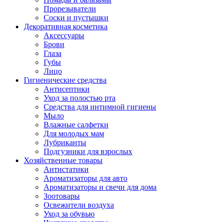
Прорезыватели
Соски и пустышки
Декоративная косметика
Аксессуары
Брови
Глаза
Губы
Лицо
Гигиенические средства
Антисептики
Уход за полостью рта
Средства для интимной гигиены
Мыло
Влажные салфетки
Для молодых мам
Лубриканты
Подгузники для взрослых
Хозяйственные товары
Антистатики
Ароматизаторы для авто
Ароматизаторы и свечи для дома
Зоотовары
Освежители воздуха
Уход за обувью