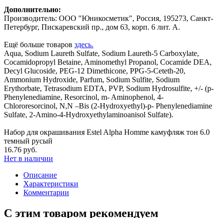
Дополнительно:
Производитель: ООО "Юникосметик", Россия, 195273, Санкт-
Петербург, Пискаревский пр., дом 63, корп. 6 лит. А.
Ещё больше товаров
здесь.
Aqua, Sodium Laureth Sulfate, Sodium Laureth-5 Carboxylate,
Cocamidopropyl Betaine, Aminomethyl Propanol, Cocamide DEA,
Decyl Glucoside, PEG-12 Dimethicone, PPG-5-Ceteth-20,
Ammonium Hydroxide, Parfum, Sodium Sulfite, Sodium
Erythorbate, Tetrasodium EDTA, PVP, Sodium Hydrosulfite, +/- (p-
Phenylenediamine, Resorcinol, m- Aminophenol, 4-
Chlororesorcinol, N,N –Bis (2-Hydroxyethyl)-p- Phenylenediamine
Sulfate, 2-Amino-4-Hydroxyethylaminoanisol Sulfate).
Набор для окрашивания Estel Alpha Homme камуфляж тон 6.0
темный русый
16.76 руб.
Нет в наличии
Описание
Характеристики
Комментарии
С этим товаром рекомендуем