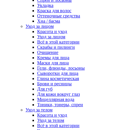
Спреи и лосьоны
Укладка
Краска для волос
Оттеночные средства
Хна / басма
Уход за лицом
Красота и уход
Уход за лицом
Всё в этой категории
Скрабы и пилинги
Очищение
Кремы для лица
Маски для лица
Гели, флюиды, лосьоны
Сыворотки для лица
Глина косметическая
Брови и ресницы
Для губ
Для кожи вокруг глаз
Мицеллярная вода
Тоники, тонеры, спреи
Уход за телом
Красота и уход
Уход за телом
Всё в этой категории