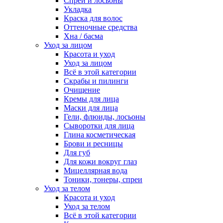
Спреи и лосьоны
Укладка
Краска для волос
Оттеночные средства
Хна / басма
Уход за лицом
Красота и уход
Уход за лицом
Всё в этой категории
Скрабы и пилинги
Очищение
Кремы для лица
Маски для лица
Гели, флюиды, лосьоны
Сыворотки для лица
Глина косметическая
Брови и ресницы
Для губ
Для кожи вокруг глаз
Мицеллярная вода
Тоники, тонеры, спреи
Уход за телом
Красота и уход
Уход за телом
Всё в этой категории