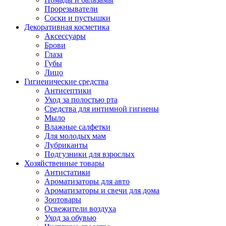
Прорезыватели
Соски и пустышки
Декоративная косметика
Аксессуары
Брови
Глаза
Губы
Лицо
Гигиенические средства
Антисептики
Уход за полостью рта
Средства для интимной гигиены
Мыло
Влажные салфетки
Для молодых мам
Лубриканты
Подгузники для взрослых
Хозяйственные товары
Антистатики
Ароматизаторы для авто
Ароматизаторы и свечи для дома
Зоотовары
Освежители воздуха
Уход за обувью