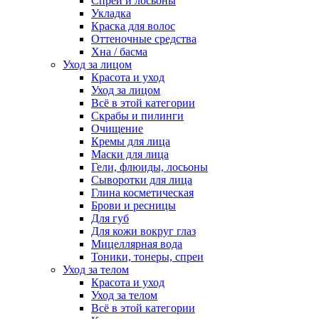
Спреи и лосьоны
Укладка
Краска для волос
Оттеночные средства
Хна / басма
Уход за лицом
Красота и уход
Уход за лицом
Всё в этой категории
Скрабы и пилинги
Очищение
Кремы для лица
Маски для лица
Гели, флюиды, лосьоны
Сыворотки для лица
Глина косметическая
Брови и ресницы
Для губ
Для кожи вокруг глаз
Мицеллярная вода
Тоники, тонеры, спреи
Уход за телом
Красота и уход
Уход за телом
Всё в этой категории