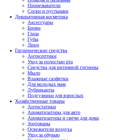
Прорезыватели
Соски и пустышки
Декоративная косметика
Аксессуары
Брови
Глаза
Губы
Лицо
Гигиенические средства
Антисептики
Уход за полостью рта
Средства для интимной гигиены
Мыло
Влажные салфетки
Для молодых мам
Лубриканты
Подгузники для взрослых
Хозяйственные товары
Антистатики
Ароматизаторы для авто
Ароматизаторы и свечи для дома
Зоотовары
Освежители воздуха
Уход за обувью