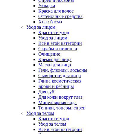
Спреи и лосьоны
Укладка
Краска для волос
Оттеночные средства
Хна / басма
Уход за лицом
Красота и уход
Уход за лицом
Всё в этой категории
Скрабы и пилинги
Очищение
Кремы для лица
Маски для лица
Гели, флюиды, лосьоны
Сыворотки для лица
Глина косметическая
Брови и ресницы
Для губ
Для кожи вокруг глаз
Мицеллярная вода
Тоники, тонеры, спреи
Уход за телом
Красота и уход
Уход за телом
Всё в этой категории