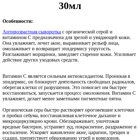
30мл
Особенности:
Антивозрастная сыворотка
с органической серой и
витамином С предназначена для зрелой и увядающей кожи.
Она увлажняет, лечит акне, выравнивает рельеф лица,
омолаживает и возвращает эпидермису упругость.
Разглаживает морщинки, замедляет старение кожи. Усиливает
действие других уходовых средств.
Витамин С является сильным антиоксидантом. Проникая в
эпидермис, он блокирует деятельность свободных радикалов,
оберегая клетки от разрушения. Это помогает им быстрее
восстановиться, запускается процесс омоложения. Витамин С
увлажняет, делает менее заметными пигментные пятна.
Органическая сера быстро растворяет ороговевшие клеточки
и пробки себума, восстанавливая клеточное дыхание и
микроциркуляцию крови. Обеззараживает, уничтожая
вредные бактерии, устраняет зуд, покраснение, раздражение и
воспаление. Ускоряет заживление акне, царапин, трещин и
ссадин, препятствует образованию угрей и комедонов.