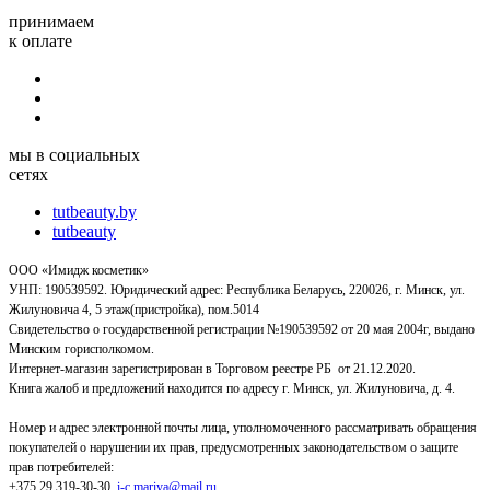
принимаем
к оплате
мы в социальных
сетях
tutbeauty.by
tutbeauty
ООО «Имидж косметик»
УНП: 190539592. Юридический адрес: Республика Беларусь, 220026, г. Минск, ул.
Жилуновича 4, 5 этаж(пристройка), пом.5014
Свидетельство о государственной регистрации №190539592 от 20 мая 2004г, выдано
Минским горисполкомом.
Интернет-магазин зарегистрирован в Торговом реестре РБ от 21.12.2020.
Книга жалоб и предложений находится по адресу г. Минск, ул. Жилуновича, д. 4.
Номер и адрес электронной почты лица, уполномоченного рассматривать обращения
покупателей о нарушении их прав, предусмотренных законодательством о защите
прав потребителей:
+375 29 319-30-30,
i-c.mariya@mail.ru