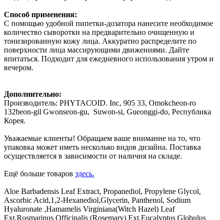
Способ применения:
С помощью удобной пипетки-дозатора нанесите необходимое
количество сыворотки на предварительно очищенную и
тонизированную кожу лица. Аккуратно распределите по
поверхности лица массирующими движениями. Дайте
впитаться. Подходит для ежедневного использования утром и
вечером.
Дополнительно:
Производитель: PHYTACOID. Inc, 905 33, Omokcheon-ro
132beon-gil Gwonseon-gu, Suwon-si, Gueonggi-do, Республика
Корея.
Уважаемые клиенты! Обращаем ваше внимание на то, что
упаковка может иметь несколько видов дизайна. Поставка
осуществляется в зависимости от наличия на складе.
Ещё больше товаров
здесь.
Aloe Barbadensis Leaf Extract, Propanediol, Propylene Glycol,
Ascorbic Acid,1,2-Hexanediol,Glycerin, Panthenol, Sodium
Hyaluronate ,Hamamelis Virginiana(Witch Hazel) Leaf
Ext,Rosmarinus Officinalis (Rosemary) Ext,Eucalyptus Globulus