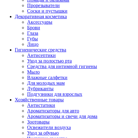
Прорезыватели
Соски и пустышки
Декоративная косметика
Аксессуары
Брови
Глаза
Губы
Лицо
Гигиенические средства
Антисептики
Уход за полостью рта
Средства для интимной гигиены
Мыло
Влажные салфетки
Для молодых мам
Лубриканты
Подгузники для взрослых
Хозяйственные товары
Антистатики
Ароматизаторы для авто
Ароматизаторы и свечи для дома
Зоотовары
Освежители воздуха
Уход за обувью