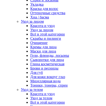
Спреи и лосьоны
Укладка
Краска для волос
Оттеночные средства
Хна / басма
Уход за лицом
Красота и уход
Уход за лицом
Всё в этой категории
Скрабы и пилинги
Очищение
Кремы для лица
Маски для лица
Гели, флюиды, лосьоны
Сыворотки для лица
Глина косметическая
Брови и ресницы
Для губ
Для кожи вокруг глаз
Мицеллярная вода
Тоники, тонеры, спреи
Уход за телом
Красота и уход
Уход за телом
Всё в этой категории