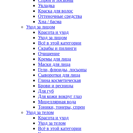
Спреи и лосьоны
Укладка
Краска для волос
Оттеночные средства
Хна / басма
Уход за лицом
Красота и уход
Уход за лицом
Всё в этой категории
Скрабы и пилинги
Очищение
Кремы для лица
Маски для лица
Гели, флюиды, лосьоны
Сыворотки для лица
Глина косметическая
Брови и ресницы
Для губ
Для кожи вокруг глаз
Мицеллярная вода
Тоники, тонеры, спреи
Уход за телом
Красота и уход
Уход за телом
Всё в этой категории