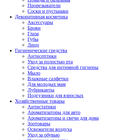
Прорезыватели
Соски и пустышки
Декоративная косметика
Аксессуары
Брови
Глаза
Губы
Лицо
Гигиенические средства
Антисептики
Уход за полостью рта
Средства для интимной гигиены
Мыло
Влажные салфетки
Для молодых мам
Лубриканты
Подгузники для взрослых
Хозяйственные товары
Антистатики
Ароматизаторы для авто
Ароматизаторы и свечи для дома
Зоотовары
Освежители воздуха
Уход за обувью