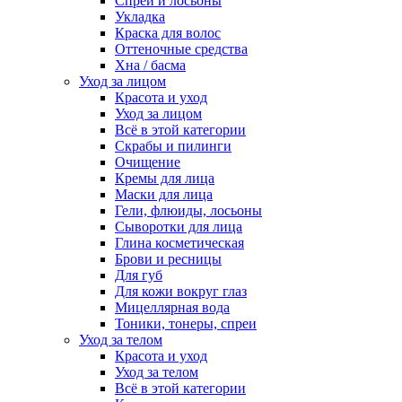
Спреи и лосьоны
Укладка
Краска для волос
Оттеночные средства
Хна / басма
Уход за лицом
Красота и уход
Уход за лицом
Всё в этой категории
Скрабы и пилинги
Очищение
Кремы для лица
Маски для лица
Гели, флюиды, лосьоны
Сыворотки для лица
Глина косметическая
Брови и ресницы
Для губ
Для кожи вокруг глаз
Мицеллярная вода
Тоники, тонеры, спреи
Уход за телом
Красота и уход
Уход за телом
Всё в этой категории