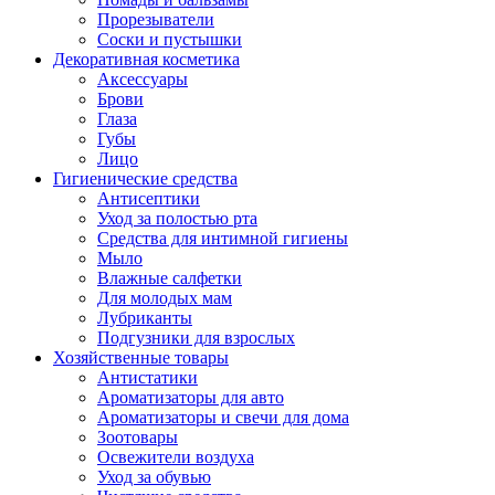
Прорезыватели
Соски и пустышки
Декоративная косметика
Аксессуары
Брови
Глаза
Губы
Лицо
Гигиенические средства
Антисептики
Уход за полостью рта
Средства для интимной гигиены
Мыло
Влажные салфетки
Для молодых мам
Лубриканты
Подгузники для взрослых
Хозяйственные товары
Антистатики
Ароматизаторы для авто
Ароматизаторы и свечи для дома
Зоотовары
Освежители воздуха
Уход за обувью