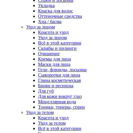
Спреи и лосьоны
Укладка
Краска для волос
Оттеночные средства
Хна / басма
Уход за лицом
Красота и уход
Уход за лицом
Всё в этой категории
Скрабы и пилинги
Очищение
Кремы для лица
Маски для лица
Гели, флюиды, лосьоны
Сыворотки для лица
Глина косметическая
Брови и ресницы
Для губ
Для кожи вокруг глаз
Мицеллярная вода
Тоники, тонеры, спреи
Уход за телом
Красота и уход
Уход за телом
Всё в этой категории