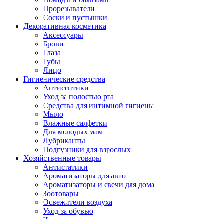
Прорезыватели
Соски и пустышки
Декоративная косметика
Аксессуары
Брови
Глаза
Губы
Лицо
Гигиенические средства
Антисептики
Уход за полостью рта
Средства для интимной гигиены
Мыло
Влажные салфетки
Для молодых мам
Лубриканты
Подгузники для взрослых
Хозяйственные товары
Антистатики
Ароматизаторы для авто
Ароматизаторы и свечи для дома
Зоотовары
Освежители воздуха
Уход за обувью