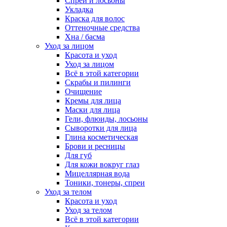
Спреи и лосьоны
Укладка
Краска для волос
Оттеночные средства
Хна / басма
Уход за лицом
Красота и уход
Уход за лицом
Всё в этой категории
Скрабы и пилинги
Очищение
Кремы для лица
Маски для лица
Гели, флюиды, лосьоны
Сыворотки для лица
Глина косметическая
Брови и ресницы
Для губ
Для кожи вокруг глаз
Мицеллярная вода
Тоники, тонеры, спреи
Уход за телом
Красота и уход
Уход за телом
Всё в этой категории