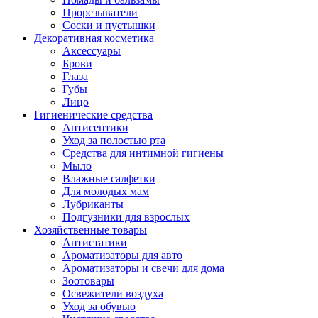
Прорезыватели
Соски и пустышки
Декоративная косметика
Аксессуары
Брови
Глаза
Губы
Лицо
Гигиенические средства
Антисептики
Уход за полостью рта
Средства для интимной гигиены
Мыло
Влажные салфетки
Для молодых мам
Лубриканты
Подгузники для взрослых
Хозяйственные товары
Антистатики
Ароматизаторы для авто
Ароматизаторы и свечи для дома
Зоотовары
Освежители воздуха
Уход за обувью