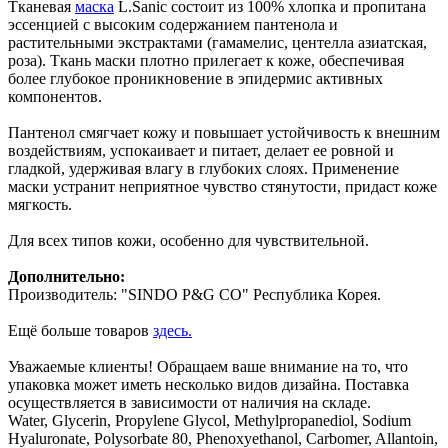
Тканевая
маска
L.Sanic состоит из 100% хлопка и пропитана
эссенцией с высоким содержанием пантенола и
растительными экстрактами (гамамелис, центелла азиатская,
роза). Ткань маски плотно прилегает к коже, обеспечивая
более глубокое проникновение в эпидермис активных
компонентов.
Пантенол смягчает кожу и повышает устойчивость к внешним
воздействиям, успокаивает и питает, делает ее ровной и
гладкой, удерживая влагу в глубоких слоях. Применение
маски устранит неприятное чувство стянутости, придаст коже
мягкость.
Для всех типов кожи, особенно для чувствительной.
Дополнительно:
Производитель: "SINDO P&G CO" Республика Корея.
Ещё больше товаров
здесь.
Уважаемые клиенты! Обращаем ваше внимание на то, что
упаковка может иметь несколько видов дизайна. Поставка
осуществляется в зависимости от наличия на складе.
Water, Glycerin, Propylene Glycol, Methylpropanediol, Sodium
Hyaluronate, Polysorbate 80, Phenoxyethanol, Carbomer, Allantoin,