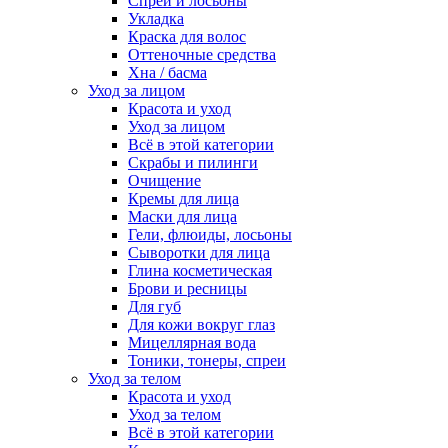
Спреи и лосьоны
Укладка
Краска для волос
Оттеночные средства
Хна / басма
Уход за лицом
Красота и уход
Уход за лицом
Всё в этой категории
Скрабы и пилинги
Очищение
Кремы для лица
Маски для лица
Гели, флюиды, лосьоны
Сыворотки для лица
Глина косметическая
Брови и ресницы
Для губ
Для кожи вокруг глаз
Мицеллярная вода
Тоники, тонеры, спреи
Уход за телом
Красота и уход
Уход за телом
Всё в этой категории