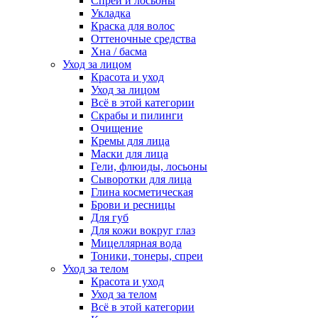
Спреи и лосьоны
Укладка
Краска для волос
Оттеночные средства
Хна / басма
Уход за лицом
Красота и уход
Уход за лицом
Всё в этой категории
Скрабы и пилинги
Очищение
Кремы для лица
Маски для лица
Гели, флюиды, лосьоны
Сыворотки для лица
Глина косметическая
Брови и ресницы
Для губ
Для кожи вокруг глаз
Мицеллярная вода
Тоники, тонеры, спреи
Уход за телом
Красота и уход
Уход за телом
Всё в этой категории