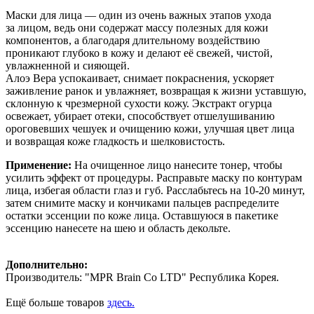
Маски для лица — один из очень важных этапов ухода
за лицом, ведь они содержат массу полезных для кожи
компонентов, а благодаря длительному воздействию
проникают глубоко в кожу и делают её свежей, чистой,
увлажненной и сияющей.
Алоэ Вера успокаивает, снимает покраснения, ускоряет
заживление ранок и увлажняет, возвращая к жизни уставшую,
склонную к чрезмерной сухости кожу. Экстракт огурца
освежает, убирает отеки, способствует отшелушиванию
ороговевших чешуек и очищению кожи, улучшая цвет лица
и возвращая коже гладкость и шелковистость.
Применение:
На очищенное лицо нанесите тонер, чтобы
усилить эффект от процедуры. Расправьте маску по контурам
лица, избегая области глаз и губ. Расслабьтесь на 10-20 минут,
затем снимите маску и кончиками пальцев распределите
остатки эссенции по коже лица. Оставшуюся в пакетике
эссенцию нанесете на шею и область декольте.
Дополнительно:
Производитель: "MPR Brain Co LTD" Республика Корея.
Ещё больше товаров
здесь.