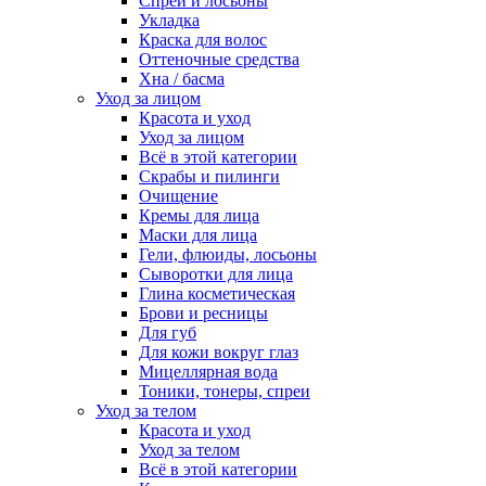
Спреи и лосьоны
Укладка
Краска для волос
Оттеночные средства
Хна / басма
Уход за лицом
Красота и уход
Уход за лицом
Всё в этой категории
Скрабы и пилинги
Очищение
Кремы для лица
Маски для лица
Гели, флюиды, лосьоны
Сыворотки для лица
Глина косметическая
Брови и ресницы
Для губ
Для кожи вокруг глаз
Мицеллярная вода
Тоники, тонеры, спреи
Уход за телом
Красота и уход
Уход за телом
Всё в этой категории