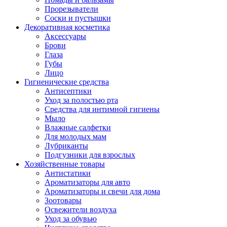
Прорезыватели
Соски и пустышки
Декоративная косметика
Аксессуары
Брови
Глаза
Губы
Лицо
Гигиенические средства
Антисептики
Уход за полостью рта
Средства для интимной гигиены
Мыло
Влажные салфетки
Для молодых мам
Лубриканты
Подгузники для взрослых
Хозяйственные товары
Антистатики
Ароматизаторы для авто
Ароматизаторы и свечи для дома
Зоотовары
Освежители воздуха
Уход за обувью