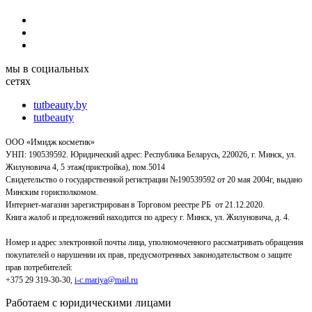
мы в социальных
сетях
tutbeauty.by
tutbeauty
ООО «Имидж косметик»
УНП: 190539592. Юридический адрес: Республика Беларусь, 220026, г. Минск, ул.
Жилуновича 4, 5 этаж(пристройка), пом.5014
Свидетельство о государственной регистрации №190539592 от 20 мая 2004г, выдано
Минским горисполкомом.
Интернет-магазин зарегистрирован в Торговом реестре РБ от 21.12.2020.
Книга жалоб и предложений находится по адресу г. Минск, ул. Жилуновича, д. 4.
Номер и адрес электронной почты лица, уполномоченного рассматривать обращения
покупателей о нарушении их прав, предусмотренных законодательством о защите
прав потребителей:
+375 29 319-30-30,
i-c.mariya@mail.ru
Работаем с юридическими лицами