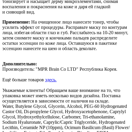
тонизирует и насыщает дерму микроэлементами, снимая
воспаления и покраснения на коже и даря ей гладкий
и сияющий вид.
Применение:
На очищенное лицо нанесите тонер, чтобы
усилить эффект от процедуры. Расправьте маску по контурам
лица, избегая области глаз и губ. Расслабьтесь на 10-20 минут,
затем снимите маску и кончиками пальцев распределите
остатки эссенции по коже лица. Оставшуюся в пакетике
эссенцию нанесете на шею и область декольте.
Дополнительно:
Производитель: "MPR Brain Co LTD" Республика Корея.
Ещё больше товаров
здесь.
Уважаемые клиенты! Обращаем ваше внимание на то, что
упаковка может иметь несколько видов дизайна. Поставка
осуществляется в зависимости от наличия на складе.
Water, Butylene Glycol, Glycerin, Alcohol, PEG-60 Hydrogenated
Castor Oil, Di-propylene Glycol, Hydroxyacetophenone, Caprylyl
Glycol, Hydroxyethylcellulose, Carbomer, Tri-ethanolamine,
Sodium Hyaluronate, Caprylic/Capric Triglyceride, Hydrogenated
Lecithin, Ceramide NP (10ppm), Ocimum Basilicum (Basil) Flower/