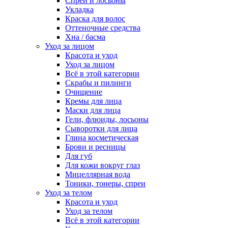
Спреи и лосьоны
Укладка
Краска для волос
Оттеночные средства
Хна / басма
Уход за лицом
Красота и уход
Уход за лицом
Всё в этой категории
Скрабы и пилинги
Очищение
Кремы для лица
Маски для лица
Гели, флюиды, лосьоны
Сыворотки для лица
Глина косметическая
Брови и ресницы
Для губ
Для кожи вокруг глаз
Мицеллярная вода
Тоники, тонеры, спреи
Уход за телом
Красота и уход
Уход за телом
Всё в этой категории