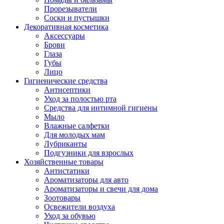
Прорезыватели
Соски и пустышки
Декоративная косметика
Аксессуары
Брови
Глаза
Губы
Лицо
Гигиенические средства
Антисептики
Уход за полостью рта
Средства для интимной гигиены
Мыло
Влажные салфетки
Для молодых мам
Лубриканты
Подгузники для взрослых
Хозяйственные товары
Антистатики
Ароматизаторы для авто
Ароматизаторы и свечи для дома
Зоотовары
Освежители воздуха
Уход за обувью