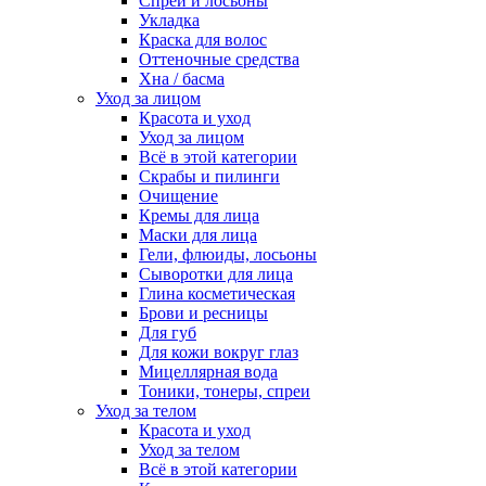
Спреи и лосьоны
Укладка
Краска для волос
Оттеночные средства
Хна / басма
Уход за лицом
Красота и уход
Уход за лицом
Всё в этой категории
Скрабы и пилинги
Очищение
Кремы для лица
Маски для лица
Гели, флюиды, лосьоны
Сыворотки для лица
Глина косметическая
Брови и ресницы
Для губ
Для кожи вокруг глаз
Мицеллярная вода
Тоники, тонеры, спреи
Уход за телом
Красота и уход
Уход за телом
Всё в этой категории