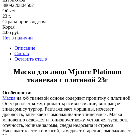
8809220804502
Обьем
23 г.
Страна производства
Корея
4.06 руб.
Нет в наличии
Описание
Состав
Оставить отзыв
Маска для лица Mjcare Platinum
тканевая с платиной 23г
Особенности:
Маска
на х/б тканевой основе содержит пропитку с платиной.
Он укрепляет кожу, придает красивое сияние, возвращает
эпидермису тургор. Разглаживает морщины, исчезает
дряблость, запускается омолаживание эпидермиса. Маска
мгновенно освежает и тонизирует кожу, устраняет тусклость,
отечность, ночные заломы, следы недосыпа и стресса.
Насыщает клеточки влагой, замедляет старение, омолаживает.