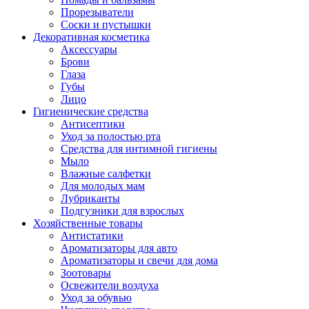
Прорезыватели
Соски и пустышки
Декоративная косметика
Аксессуары
Брови
Глаза
Губы
Лицо
Гигиенические средства
Антисептики
Уход за полостью рта
Средства для интимной гигиены
Мыло
Влажные салфетки
Для молодых мам
Лубриканты
Подгузники для взрослых
Хозяйственные товары
Антистатики
Ароматизаторы для авто
Ароматизаторы и свечи для дома
Зоотовары
Освежители воздуха
Уход за обувью