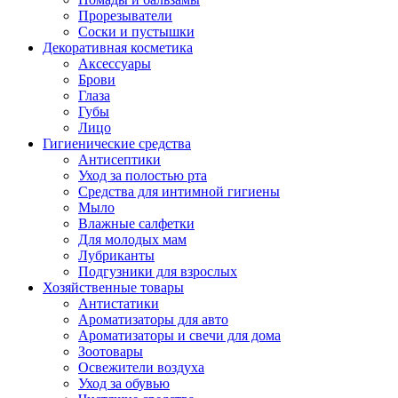
Прорезыватели
Соски и пустышки
Декоративная косметика
Аксессуары
Брови
Глаза
Губы
Лицо
Гигиенические средства
Антисептики
Уход за полостью рта
Средства для интимной гигиены
Мыло
Влажные салфетки
Для молодых мам
Лубриканты
Подгузники для взрослых
Хозяйственные товары
Антистатики
Ароматизаторы для авто
Ароматизаторы и свечи для дома
Зоотовары
Освежители воздуха
Уход за обувью