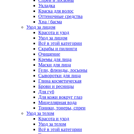
Спреи и лосьоны
Укладка
Краска для волос
Оттеночные средства
Хна / басма
Уход за лицом
Красота и уход
Уход за лицом
Всё в этой категории
Скрабы и пилинги
Очищение
Кремы для лица
Маски для лица
Гели, флюиды, лосьоны
Сыворотки для лица
Глина косметическая
Брови и ресницы
Для губ
Для кожи вокруг глаз
Мицеллярная вода
Тоники, тонеры, спреи
Уход за телом
Красота и уход
Уход за телом
Всё в этой категории