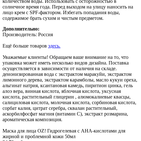
количеством воды. Использовать с осторожностью в
солнечное время года. Перед выходом на улицу наносить на
лицо крем с SPF-фактором. Избегать попадания воды,
содержимое брать сухим и чистым предметом.
Дополнительно:
Производитель: Россия
Ещё больше товаров
здесь.
Уважаемые клиенты! Обращаем ваше внимание на то, что
упаковка может иметь несколько видов дизайна. Поставка
осуществляется в зависимости от наличия на складе.
деионизированная вода с экстрактом маракуйи, экстрактом
лимонного дерева, экстрактом карамболы, масло кукуи ореха,
альгинат натрия, ксантановая камедь, пиритион цинка, гель
алоэ вера, винная кислота, яблочная кислота, уксусная
кислота, растительный глицерин , алюмокалиевые квасцы,
салициловая кислота, молочная кислота, сорбиновая кислота,
сорбат калия, цитрат серебра, сквалан растительный,
аскорбилфосфат магния (витамин С), экстракт розмарина,
ароматическая композиция.
Маска для лица OZ! Гидрогелевая с АНА-кислотами для
жирной и проблемной кожи 50мл