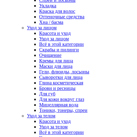
Спреи и лосьоны
Укладка
Краска для волос
Оттеночные средства
Хна / басма
Уход за лицом
Красота и уход
Уход за лицом
Всё в этой категории
Скрабы и пилинги
Очищение
Кремы для лица
Маски для лица
Гели, флюиды, лосьоны
Сыворотки для лица
Глина косметическая
Брови и ресницы
Для губ
Для кожи вокруг глаз
Мицеллярная вода
Тоники, тонеры, спреи
Уход за телом
Красота и уход
Уход за телом
Всё в этой категории