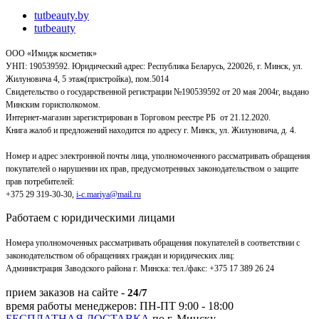
tutbeauty.by
tutbeauty
ООО «Имидж косметик»
УНП: 190539592. Юридический адрес: Республика Беларусь, 220026, г. Минск, ул.
Жилуновича 4, 5 этаж(пристройка), пом.5014
Свидетельство о государственной регистрации №190539592 от 20 мая 2004г, выдано
Минским горисполкомом.
Интернет-магазин зарегистрирован в Торговом реестре РБ от 21.12.2020.
Книга жалоб и предложений находится по адресу г. Минск, ул. Жилуновича, д. 4.
Номер и адрес электронной почты лица, уполномоченного рассматривать обращения
покупателей о нарушении их прав, предусмотренных законодательством о защите
прав потребителей:
+375 29 319-30-30,
i-c.mariya@mail.ru
Работаем с юридическими лицами
Номера уполномоченных рассматривать обращения покупателей в соответствии с
законодательством об обращениях граждан и юридических лиц:
Администрация Заводского района г. Минска
:
тел./факс: +375 17 389 26 24
прием заказов на сайте -
24/7
время работы менеджеров: ПН-ПТ 9:00 - 18:00
БЕСПЛАТНАЯ ДОСТАВКА
по г. Минску