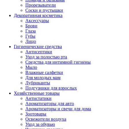
Прорезыватели
Соски и пустышки
Декоративная косметика
Аксессуары
Брови
Глаза
Губы
Лицо
Гигиенические средства
Антисептики
Уход за полостью рта
Средства для интимной гигиены
Мыло
Влажные салфетки
Для молодых мам
Лубриканты
Подгузники для взрослых
Хозяйственные товары
Антистатики
Ароматизаторы для авто
Ароматизаторы и свечи для дома
Зоотовары
Освежители воздуха
Уход за обувью