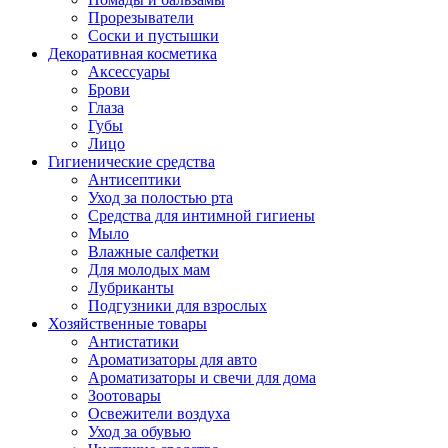
Прорезыватели
Соски и пустышки
Декоративная косметика
Аксессуары
Брови
Глаза
Губы
Лицо
Гигиенические средства
Антисептики
Уход за полостью рта
Средства для интимной гигиены
Мыло
Влажные салфетки
Для молодых мам
Лубриканты
Подгузники для взрослых
Хозяйственные товары
Антистатики
Ароматизаторы для авто
Ароматизаторы и свечи для дома
Зоотовары
Освежители воздуха
Уход за обувью