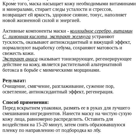
Кроме того, маска насыщает кожу необходимыми витаминами
и минералами, стирает следы усталости и стрессов,
возвращает ей яркость, здоровое сияние, тонус, наполняет
новой жизненной силой и энергией.
Активные компоненты маски -
коллоидное серебро, витамин
C, лимонная кислота, экстракт жемчуга
устраняют
тусклость, оказывают антиоксидантный и вяжущий эффект,
нормализуют выработку себума, сохраняют матовость и
свежесть кожи.
Экстракт аниса
оказывает тонизирующее, регенерирующее
действие на кожу, является растительной альтернативой
ботокса в борьбе с мимическими морщинами.
Результат:
Очищение, смягчение, разглаживание, сужение пор,
осветление, антиоксидантный эффект, регенерация.
Способ применения:
Перед вскрытием упаковки, размять ее в руках для лучшего
смешивания ингредиентов. Нанести маску на чистую сухую
кожу лица, равномерно распределить. Оставить для
воздействия на 15-20 минут, затем снять образовавшуюся
пленку по направлению от подбородка ко лбу.