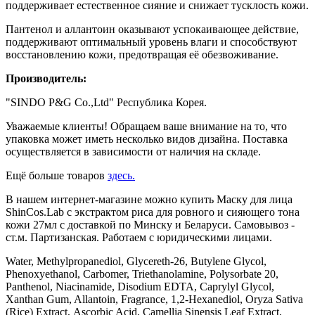
поддерживает естественное сияние и снижает тусклость кожи.
Пантенол и аллантоин оказывают успокаивающее действие,
поддерживают оптимальный уровень влаги и способствуют
восстановлению кожи, предотвращая её обезвоживание.
Производитель:
"SINDO P&G Co.,Ltd" Республика Корея.
Уважаемые клиенты! Обращаем ваше внимание на то, что
упаковка может иметь несколько видов дизайна. Поставка
осуществляется в зависимости от наличия на складе.
Ещё больше товаров
здесь.
В нашем интернет-магазине можно купить Маску для лица
ShinCos.Lab с экстрактом риса для ровного и сияющего тона
кожи 27мл с доставкой по Минску и Беларуси. Самовывоз -
ст.м. Партизанская. Работаем с юридическими лицами.
Water, Methylpropanediol, Glycereth-26, Butylene Glycol,
Phenoxyethanol, Carbomer, Triethanolamine, Polysorbate 20,
Panthenol, Niacinamide, Disodium EDTA, Caprylyl Glycol,
Xanthan Gum, Allantoin, Fragrance, 1,2-Hexanediol, Oryza Sativa
(Rice) Extract, Ascorbic Acid, Camellia Sinensis Leaf Extract,