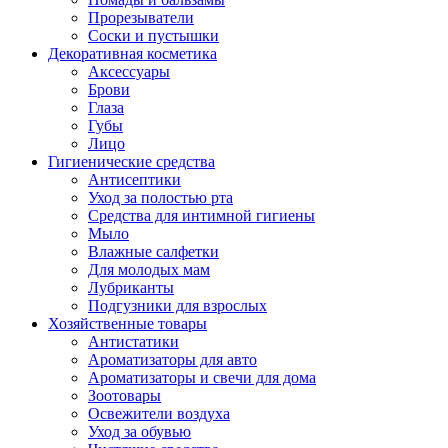
Прорезыватели
Соски и пустышки
Декоративная косметика
Аксессуары
Брови
Глаза
Губы
Лицо
Гигиенические средства
Антисептики
Уход за полостью рта
Средства для интимной гигиены
Мыло
Влажные салфетки
Для молодых мам
Лубриканты
Подгузники для взрослых
Хозяйственные товары
Антистатики
Ароматизаторы для авто
Ароматизаторы и свечи для дома
Зоотовары
Освежители воздуха
Уход за обувью