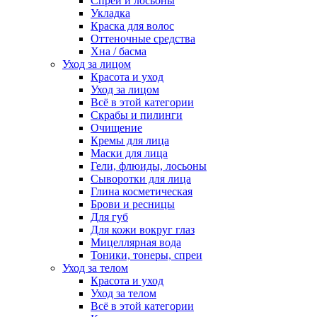
Спреи и лосьоны
Укладка
Краска для волос
Оттеночные средства
Хна / басма
Уход за лицом
Красота и уход
Уход за лицом
Всё в этой категории
Скрабы и пилинги
Очищение
Кремы для лица
Маски для лица
Гели, флюиды, лосьоны
Сыворотки для лица
Глина косметическая
Брови и ресницы
Для губ
Для кожи вокруг глаз
Мицеллярная вода
Тоники, тонеры, спреи
Уход за телом
Красота и уход
Уход за телом
Всё в этой категории