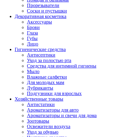
Прорезыватели
Соски и пустышки
Декоративная косметика
Аксессуары
Брови
Глаза
Губы
Лицо
Гигиенические средства
Антисептики
Уход за полостью рта
Средства для интимной гигиены
Мыло
Влажные салфетки
Для молодых мам
Лубриканты
Подгузники для взрослых
Хозяйственные товары
Антистатики
Ароматизаторы для авто
Ароматизаторы и свечи для дома
Зоотовары
Освежители воздуха
Уход за обувью