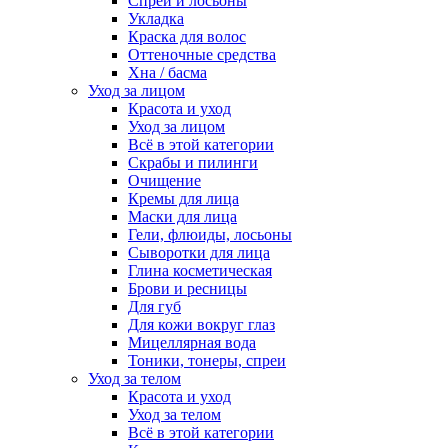
Спреи и лосьоны
Укладка
Краска для волос
Оттеночные средства
Хна / басма
Уход за лицом
Красота и уход
Уход за лицом
Всё в этой категории
Скрабы и пилинги
Очищение
Кремы для лица
Маски для лица
Гели, флюиды, лосьоны
Сыворотки для лица
Глина косметическая
Брови и ресницы
Для губ
Для кожи вокруг глаз
Мицеллярная вода
Тоники, тонеры, спреи
Уход за телом
Красота и уход
Уход за телом
Всё в этой категории