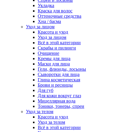
Спреи и лосьоны
Укладка
Краска для волос
Оттеночные средства
Хна / басма
Уход за лицом
Красота и уход
Уход за лицом
Всё в этой категории
Скрабы и пилинги
Очищение
Кремы для лица
Маски для лица
Гели, флюиды, лосьоны
Сыворотки для лица
Глина косметическая
Брови и ресницы
Для губ
Для кожи вокруг глаз
Мицеллярная вода
Тоники, тонеры, спреи
Уход за телом
Красота и уход
Уход за телом
Всё в этой категории