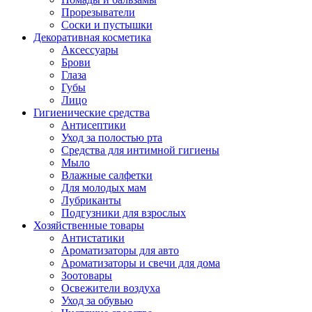
Прорезыватели
Соски и пустышки
Декоративная косметика
Аксессуары
Брови
Глаза
Губы
Лицо
Гигиенические средства
Антисептики
Уход за полостью рта
Средства для интимной гигиены
Мыло
Влажные салфетки
Для молодых мам
Лубриканты
Подгузники для взрослых
Хозяйственные товары
Антистатики
Ароматизаторы для авто
Ароматизаторы и свечи для дома
Зоотовары
Освежители воздуха
Уход за обувью