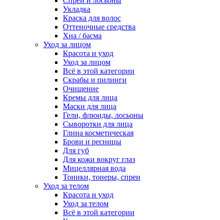
Спреи и лосьоны
Укладка
Краска для волос
Оттеночные средства
Хна / басма
Уход за лицом
Красота и уход
Уход за лицом
Всё в этой категории
Скрабы и пилинги
Очищение
Кремы для лица
Маски для лица
Гели, флюиды, лосьоны
Сыворотки для лица
Глина косметическая
Брови и ресницы
Для губ
Для кожи вокруг глаз
Мицеллярная вода
Тоники, тонеры, спреи
Уход за телом
Красота и уход
Уход за телом
Всё в этой категории