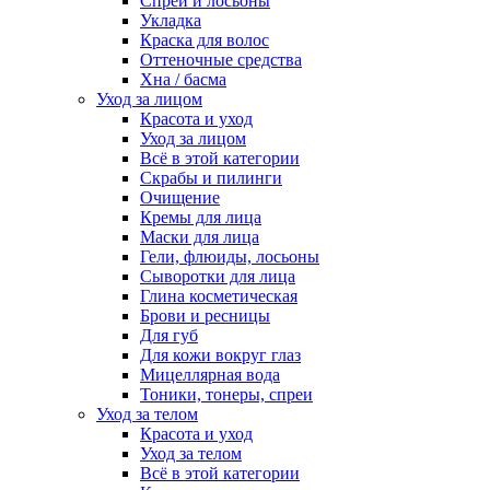
Спреи и лосьоны
Укладка
Краска для волос
Оттеночные средства
Хна / басма
Уход за лицом
Красота и уход
Уход за лицом
Всё в этой категории
Скрабы и пилинги
Очищение
Кремы для лица
Маски для лица
Гели, флюиды, лосьоны
Сыворотки для лица
Глина косметическая
Брови и ресницы
Для губ
Для кожи вокруг глаз
Мицеллярная вода
Тоники, тонеры, спреи
Уход за телом
Красота и уход
Уход за телом
Всё в этой категории