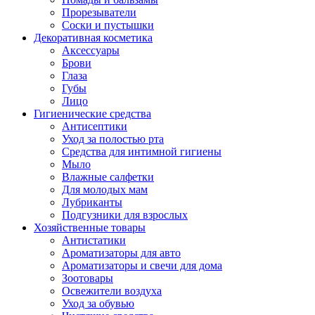
Прорезыватели
Соски и пустышки
Декоративная косметика
Аксессуары
Брови
Глаза
Губы
Лицо
Гигиенические средства
Антисептики
Уход за полостью рта
Средства для интимной гигиены
Мыло
Влажные салфетки
Для молодых мам
Лубриканты
Подгузники для взрослых
Хозяйственные товары
Антистатики
Ароматизаторы для авто
Ароматизаторы и свечи для дома
Зоотовары
Освежители воздуха
Уход за обувью