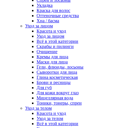
Спреи и лосьоны
Укладка
Краска для волос
Оттеночные средства
Хна / басма
Уход за лицом
Красота и уход
Уход за лицом
Всё в этой категории
Скрабы и пилинги
Очищение
Кремы для лица
Маски для лица
Гели, флюиды, лосьоны
Сыворотки для лица
Глина косметическая
Брови и ресницы
Для губ
Для кожи вокруг глаз
Мицеллярная вода
Тоники, тонеры, спреи
Уход за телом
Красота и уход
Уход за телом
Всё в этой категории