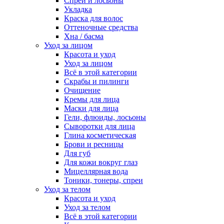
Спреи и лосьоны
Укладка
Краска для волос
Оттеночные средства
Хна / басма
Уход за лицом
Красота и уход
Уход за лицом
Всё в этой категории
Скрабы и пилинги
Очищение
Кремы для лица
Маски для лица
Гели, флюиды, лосьоны
Сыворотки для лица
Глина косметическая
Брови и ресницы
Для губ
Для кожи вокруг глаз
Мицеллярная вода
Тоники, тонеры, спреи
Уход за телом
Красота и уход
Уход за телом
Всё в этой категории