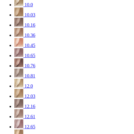
10.0
10.03
10.16
10.36
10.45
10.65
10.76
10.81
12.0
12.03
12.16
12.61
12.65