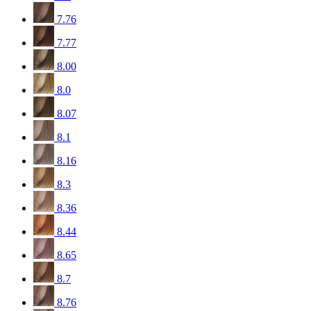
7.76
7.77
8.00
8.0
8.07
8.1
8.16
8.3
8.36
8.44
8.65
8.7
8.76