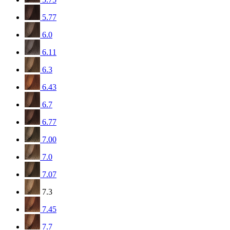
5.77
6.0
6.11
6.3
6.43
6.7
6.77
7.00
7.0
7.07
7.3
7.45
7.7