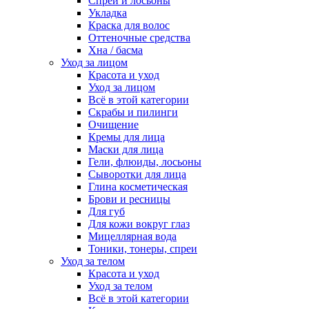
Спреи и лосьоны
Укладка
Краска для волос
Оттеночные средства
Хна / басма
Уход за лицом
Красота и уход
Уход за лицом
Всё в этой категории
Скрабы и пилинги
Очищение
Кремы для лица
Маски для лица
Гели, флюиды, лосьоны
Сыворотки для лица
Глина косметическая
Брови и ресницы
Для губ
Для кожи вокруг глаз
Мицеллярная вода
Тоники, тонеры, спреи
Уход за телом
Красота и уход
Уход за телом
Всё в этой категории