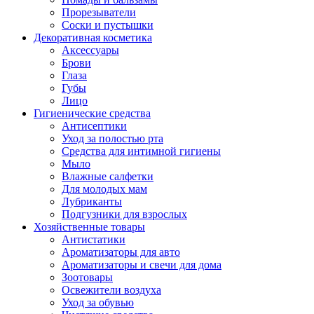
Прорезыватели
Соски и пустышки
Декоративная косметика
Аксессуары
Брови
Глаза
Губы
Лицо
Гигиенические средства
Антисептики
Уход за полостью рта
Средства для интимной гигиены
Мыло
Влажные салфетки
Для молодых мам
Лубриканты
Подгузники для взрослых
Хозяйственные товары
Антистатики
Ароматизаторы для авто
Ароматизаторы и свечи для дома
Зоотовары
Освежители воздуха
Уход за обувью