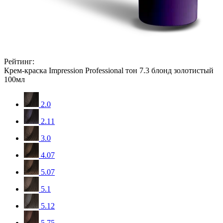
Рейтинг:
Крем-краска Impression Professional тон 7.3 блонд золотистый
100мл
2.0
2.11
3.0
4.07
5.07
5.1
5.12
5.75