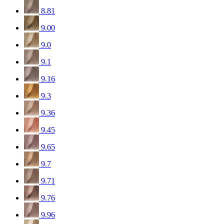
8.81
9.00
9.0
9.1
9.16
9.3
9.36
9.45
9.65
9.7
9.71
9.76
9.96