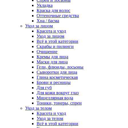
Спреи и лосьоны
Укладка
Краска для волос
Оттеночные средства
Хна / басма
Уход за лицом
Красота и уход
Уход за лицом
Всё в этой категории
Скрабы и пилинги
Очищение
Кремы для лица
Маски для лица
Гели, флюиды, лосьоны
Сыворотки для лица
Глина косметическая
Брови и ресницы
Для губ
Для кожи вокруг глаз
Мицеллярная вода
Тоники, тонеры, спреи
Уход за телом
Красота и уход
Уход за телом
Всё в этой категории