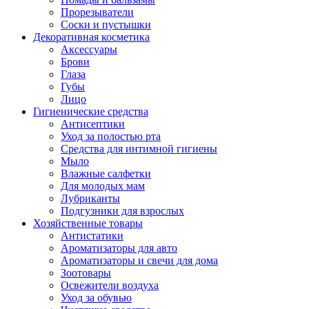
Прорезыватели
Соски и пустышки
Декоративная косметика
Аксессуары
Брови
Глаза
Губы
Лицо
Гигиенические средства
Антисептики
Уход за полостью рта
Средства для интимной гигиены
Мыло
Влажные салфетки
Для молодых мам
Лубриканты
Подгузники для взрослых
Хозяйственные товары
Антистатики
Ароматизаторы для авто
Ароматизаторы и свечи для дома
Зоотовары
Освежители воздуха
Уход за обувью