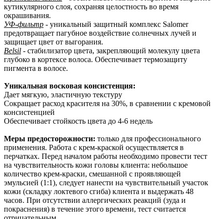
кутикулярного слоя, сохраняя целостность во время
окрашивания.
УФ-фильтр
- уникальный защитный комплекс Salomer
предотвращает пагубное воздействие солнечных лучей и
защищает цвет от выгорания.
Belsil
- стабилизатор цвета, закрепляющий молекулу цвета
глубоко в кортексе волоса. Обеспечивает термозащиту
пигмента в волосе.
Уникальная восковая консистенция:
Дает мягкую, эластичную текстуру
Сокращает расход красителя на 30%, в сравнении с кремовой
консистенцией
Обеспечивает стойкость цвета до 4-6 недель
Меры предосторожности:
только для профессионального
применения. Работа с крем-краской осуществляется в
перчатках. Перед началом работы необходимо провести тест
на чувствительность кожи головы клиента: небольшое
количество крем-краски, смешанной с проявляющей
эмульсией (1:1), следует нанести на чувствительный участок
кожи (складку локтевого сгиба) клиента и выдержать 48
часов. При отсутствии аллергических реакций (зуда и
покраснения) в течение этого времени, тест считается
отрицательным.