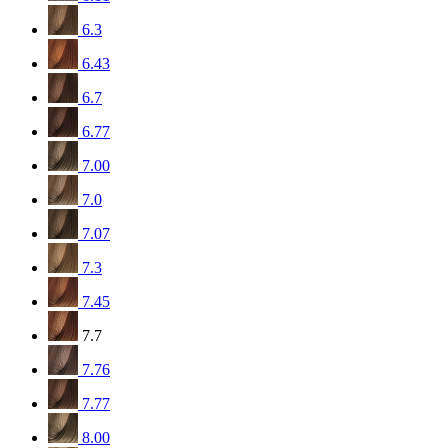
6.3
6.43
6.7
6.77
7.00
7.0
7.07
7.3
7.45
7.7
7.76
7.77
8.00