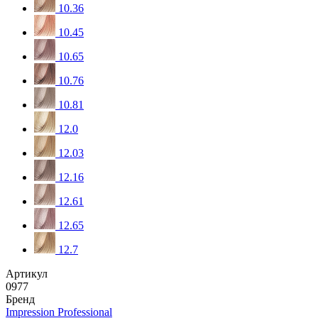
10.36
10.45
10.65
10.76
10.81
12.0
12.03
12.16
12.61
12.65
12.7
Артикул
0977
Бренд
Impression Professional