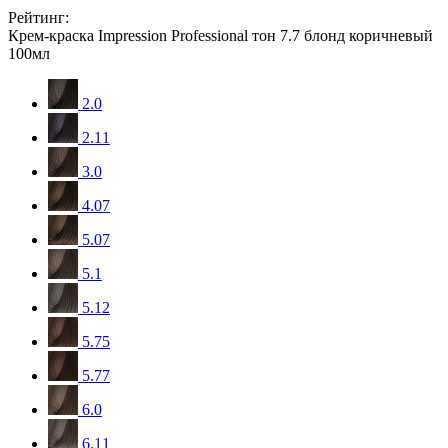
Рейтинг:
Крем-краска Impression Professional тон 7.7 блонд коричневый
100мл
2.0
2.11
3.0
4.07
5.07
5.1
5.12
5.75
5.77
6.0
6.11