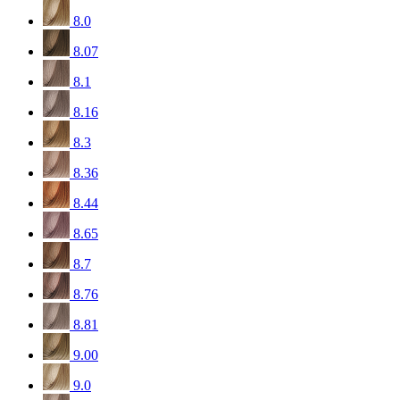
8.0
8.07
8.1
8.16
8.3
8.36
8.44
8.65
8.7
8.76
8.81
9.00
9.0