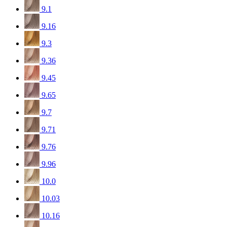
9.1
9.16
9.3
9.36
9.45
9.65
9.7
9.71
9.76
9.96
10.0
10.03
10.16