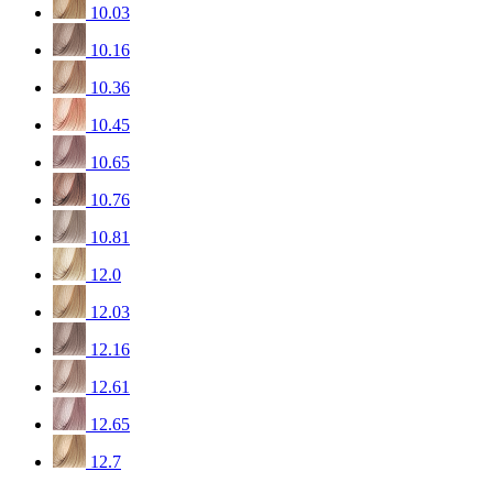
10.03
10.16
10.36
10.45
10.65
10.76
10.81
12.0
12.03
12.16
12.61
12.65
12.7