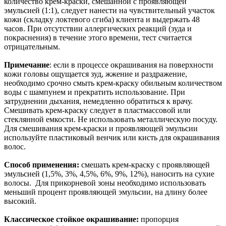
количество крем-краски, смешанной с проявляющей
эмульсией (1:1), следует нанести на чувствительный участок
кожи (складку локтевого сгиба) клиента и выдержать 48
часов. При отсутствии аллергических реакций (зуда и
покраснения) в течение этого времени, тест считается
отрицательным.
Примечание
: если в процессе окрашивания на поверхности
кожи головы ощущается зуд, жжение и раздражение,
необходимо срочно смыть крем-краску обильным количеством
воды с шампунем и прекратить использование. При
затруднении дыхания, немедленно обратиться к врачу.
Смешивать крем-краску следует в пластмассовой или
стеклянной емкости. Не использовать металлическую посуду.
Для смешивания крем-краски и проявляющей эмульсии
используйте пластиковый венчик или кисть для окрашивания
волос.
Способ применения:
смешать крем-краску с проявляющей
эмульсией (1,5%, 3%, 4,5%, 6%, 9%, 12%), наносить на сухие
волосы. Для прикорневой зоны необходимо использовать
меньший процент проявляющей эмульсии, на длину более
высокий.
Классическое стойкое окрашивание:
пропорция