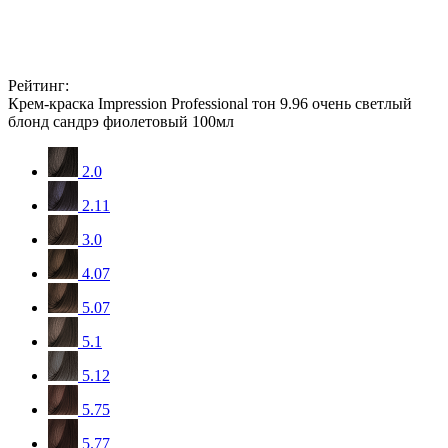
Рейтинг:
Крем-краска Impression Professional тон 9.96 очень светлый
блонд сандрэ фиолетовый 100мл
2.0
2.11
3.0
4.07
5.07
5.1
5.12
5.75
5.77