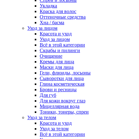
Спреи и лосьоны
Укладка
Краска для волос
Оттеночные средства
Хна / басма
Уход за лицом
Красота и уход
Уход за лицом
Всё в этой категории
Скрабы и пилинги
Очищение
Кремы для лица
Маски для лица
Гели, флюиды, лосьоны
Сыворотки для лица
Глина косметическая
Брови и ресницы
Для губ
Для кожи вокруг глаз
Мицеллярная вода
Тоники, тонеры, спреи
Уход за телом
Красота и уход
Уход за телом
Всё в этой категории