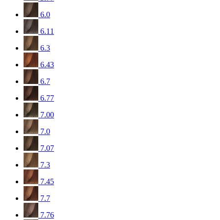
6.0
6.11
6.3
6.43
6.7
6.77
7.00
7.0
7.07
7.3
7.45
7.7
7.76