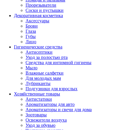
Прорезыватели
Соски и пустышки
Декоративная косметика
Аксессуары
Брови
Глаза
Губы
Лицо
Гигиенические средства
Антисептики
Уход за полостью рта
Средства для интимной гигиены
Мыло
Влажные салфетки
Для молодых мам
Лубриканты
Подгузники для взрослых
Хозяйственные товары
Антистатики
Ароматизаторы для авто
Ароматизаторы и свечи для дома
Зоотовары
Освежители воздуха
Уход за обувью