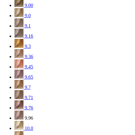
9.00
9.0
9.1
9.16
9.3
9.36
9.45
9.65
9.7
9.71
9.76
9.96
10.0