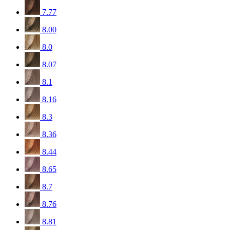
7.77
8.00
8.0
8.07
8.1
8.16
8.3
8.36
8.44
8.65
8.7
8.76
8.81