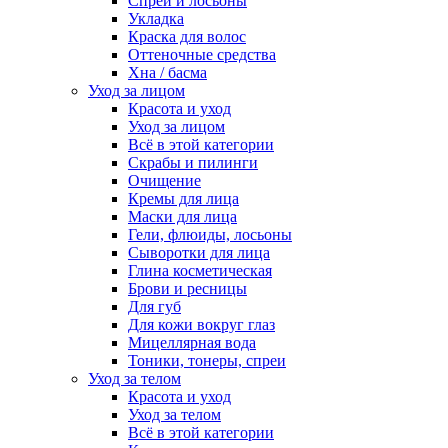
Спреи и лосьоны
Укладка
Краска для волос
Оттеночные средства
Хна / басма
Уход за лицом
Красота и уход
Уход за лицом
Всё в этой категории
Скрабы и пилинги
Очищение
Кремы для лица
Маски для лица
Гели, флюиды, лосьоны
Сыворотки для лица
Глина косметическая
Брови и ресницы
Для губ
Для кожи вокруг глаз
Мицеллярная вода
Тоники, тонеры, спреи
Уход за телом
Красота и уход
Уход за телом
Всё в этой категории