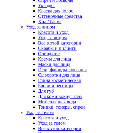
Спреи и лосьоны
Укладка
Краска для волос
Оттеночные средства
Хна / басма
Уход за лицом
Красота и уход
Уход за лицом
Всё в этой категории
Скрабы и пилинги
Очищение
Кремы для лица
Маски для лица
Гели, флюиды, лосьоны
Сыворотки для лица
Глина косметическая
Брови и ресницы
Для губ
Для кожи вокруг глаз
Мицеллярная вода
Тоники, тонеры, спреи
Уход за телом
Красота и уход
Уход за телом
Всё в этой категории