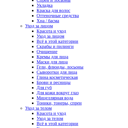
Спреи и лосьоны
Укладка
Краска для волос
Оттеночные средства
Хна / басма
Уход за лицом
Красота и уход
Уход за лицом
Всё в этой категории
Скрабы и пилинги
Очищение
Кремы для лица
Маски для лица
Гели, флюиды, лосьоны
Сыворотки для лица
Глина косметическая
Брови и ресницы
Для губ
Для кожи вокруг глаз
Мицеллярная вода
Тоники, тонеры, спреи
Уход за телом
Красота и уход
Уход за телом
Всё в этой категории