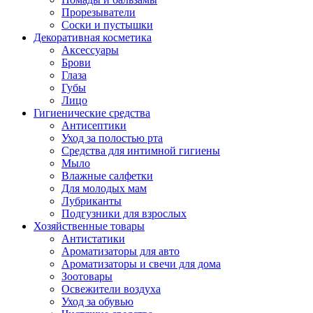
Прорезыватели
Соски и пустышки
Декоративная косметика
Аксессуары
Брови
Глаза
Губы
Лицо
Гигиенические средства
Антисептики
Уход за полостью рта
Средства для интимной гигиены
Мыло
Влажные салфетки
Для молодых мам
Лубриканты
Подгузники для взрослых
Хозяйственные товары
Антистатики
Ароматизаторы для авто
Ароматизаторы и свечи для дома
Зоотовары
Освежители воздуха
Уход за обувью