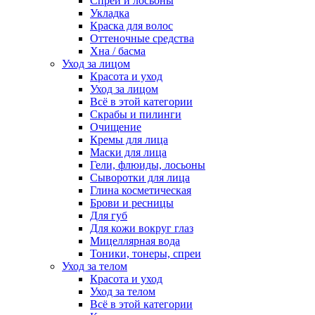
Спреи и лосьоны
Укладка
Краска для волос
Оттеночные средства
Хна / басма
Уход за лицом
Красота и уход
Уход за лицом
Всё в этой категории
Скрабы и пилинги
Очищение
Кремы для лица
Маски для лица
Гели, флюиды, лосьоны
Сыворотки для лица
Глина косметическая
Брови и ресницы
Для губ
Для кожи вокруг глаз
Мицеллярная вода
Тоники, тонеры, спреи
Уход за телом
Красота и уход
Уход за телом
Всё в этой категории