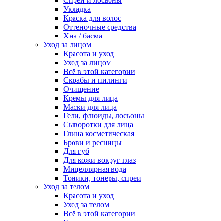
Спреи и лосьоны
Укладка
Краска для волос
Оттеночные средства
Хна / басма
Уход за лицом
Красота и уход
Уход за лицом
Всё в этой категории
Скрабы и пилинги
Очищение
Кремы для лица
Маски для лица
Гели, флюиды, лосьоны
Сыворотки для лица
Глина косметическая
Брови и ресницы
Для губ
Для кожи вокруг глаз
Мицеллярная вода
Тоники, тонеры, спреи
Уход за телом
Красота и уход
Уход за телом
Всё в этой категории