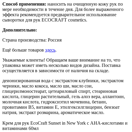
Способ применения:
наносить на очищенную кожу рук по
мере необходимости в течение дня. Для более выраженного
эффекта рекомендуется предварительное использование
сыворотки для рук ECOCRAFT cosmetics.
Дополнительно:
Страна производства: Россия
Ещё больше товаров
здесь
.
Уважаемые клиенты! Обращаем ваше внимание на то, что
упаковка может иметь несколько видов дизайна. Поставка
осуществляется в зависимости от наличия на складе.
деионизированная вода с экстрактом клубники, экстрактом
черники, масло кокоса, масло ши, масло сои,
глицерилмоностеарат, цетеариловый спирт, стеариновая
кислота, глицерин растительный, гель алоэ вера, аллантоин,
молочная кислота, гидроксиэтил мочевина, бетаин,
провитамин В5, витамин Е, этилгексилглицерин, бензоат
натрия, экстракт розмарина, ароматическое масло.
Крем для рук EcoCraft Sunset in New York с АНА-кислотами и
витаминами 60мл