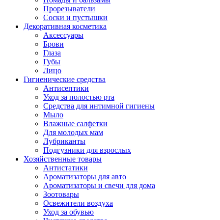
Прорезыватели
Соски и пустышки
Декоративная косметика
Аксессуары
Брови
Глаза
Губы
Лицо
Гигиенические средства
Антисептики
Уход за полостью рта
Средства для интимной гигиены
Мыло
Влажные салфетки
Для молодых мам
Лубриканты
Подгузники для взрослых
Хозяйственные товары
Антистатики
Ароматизаторы для авто
Ароматизаторы и свечи для дома
Зоотовары
Освежители воздуха
Уход за обувью