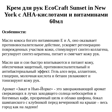
Крем для рук EcoCraft Sunset in New
York с АНА-кислотами и витаминами
60мл
Особенности:
Масло кокоса богато витаминами Е и А, оно оказывает
противовоспалительное действие, ускоряет регенерацию
поврежденных участков кожи, стимулирует синтез коллагена,
регулирует синтез кератина, питает и смягчает кожу рук.
Масло ши и сои быстро впитываются и питают кожу,
обеспечивая защитный, противовоспалительный и
антибактериальный эффект. Гель алоэ вера, аллантоин,
глицерин, молочная кислота и бетаин увлажняют и
тонизируют кожу рук.
Аромат «Закат в Нью-Йорке» - это завораживающий аромат
сверкающих в лучах заходящего солнца небоскребов и
богемных кафе, прозрачный шелк и облако шифона, бокал
шампанского с клубникой перед вечеринкой на крыше – весь
город как на ладони!