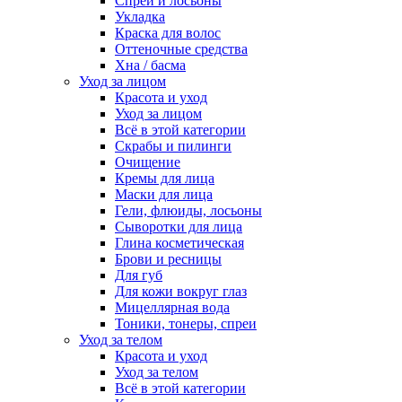
Спреи и лосьоны
Укладка
Краска для волос
Оттеночные средства
Хна / басма
Уход за лицом
Красота и уход
Уход за лицом
Всё в этой категории
Скрабы и пилинги
Очищение
Кремы для лица
Маски для лица
Гели, флюиды, лосьоны
Сыворотки для лица
Глина косметическая
Брови и ресницы
Для губ
Для кожи вокруг глаз
Мицеллярная вода
Тоники, тонеры, спреи
Уход за телом
Красота и уход
Уход за телом
Всё в этой категории