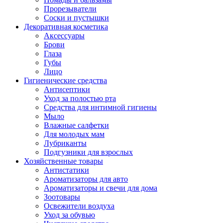
Прорезыватели
Соски и пустышки
Декоративная косметика
Аксессуары
Брови
Глаза
Губы
Лицо
Гигиенические средства
Антисептики
Уход за полостью рта
Средства для интимной гигиены
Мыло
Влажные салфетки
Для молодых мам
Лубриканты
Подгузники для взрослых
Хозяйственные товары
Антистатики
Ароматизаторы для авто
Ароматизаторы и свечи для дома
Зоотовары
Освежители воздуха
Уход за обувью