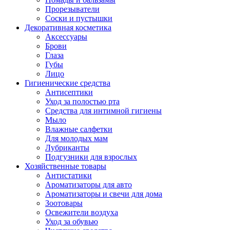
Прорезыватели
Соски и пустышки
Декоративная косметика
Аксессуары
Брови
Глаза
Губы
Лицо
Гигиенические средства
Антисептики
Уход за полостью рта
Средства для интимной гигиены
Мыло
Влажные салфетки
Для молодых мам
Лубриканты
Подгузники для взрослых
Хозяйственные товары
Антистатики
Ароматизаторы для авто
Ароматизаторы и свечи для дома
Зоотовары
Освежители воздуха
Уход за обувью