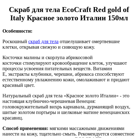
Скраб для тела EcoCraft Red gold of
Italy Красное золото Италии 150мл
Особенности:
Роскошный
скраб для тела
отшелушивает омертвевшие
клетки, открывая свежую и сияющую кожу.
Косточки малины и скорлупа абрикосовой
косточки стимулируют кровообращение клеток, улучшают
процессы усвоения питательных веществ. Витамин
Е, экстракты клубники, черешни, абрикоса способствуют
естественному увлажнению кожи, омолаживают и придают
красивый цвет.
Натуральный скраб для тела «Красное золото Италии» - это
настоящая клубнично-черешневая Венеция:
головокружительный вихрь карнавала, дурманящий воздух,
шитые золотом портьеры и шелковые матине венецианских
красавиц.
Способ применения:
мягкими массажными движениями
нанести на кожу, тщательно смыть. Рекомендуется совместное