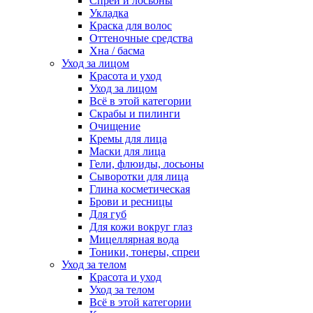
Спреи и лосьоны
Укладка
Краска для волос
Оттеночные средства
Хна / басма
Уход за лицом
Красота и уход
Уход за лицом
Всё в этой категории
Скрабы и пилинги
Очищение
Кремы для лица
Маски для лица
Гели, флюиды, лосьоны
Сыворотки для лица
Глина косметическая
Брови и ресницы
Для губ
Для кожи вокруг глаз
Мицеллярная вода
Тоники, тонеры, спреи
Уход за телом
Красота и уход
Уход за телом
Всё в этой категории