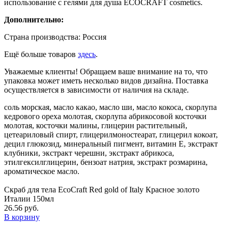
использование с гелями для душа ECOCRAFT cosmetics.
Дополнительно:
Страна производства: Россия
Ещё больше товаров
здесь
.
Уважаемые клиенты! Обращаем ваше внимание на то, что
упаковка может иметь несколько видов дизайна. Поставка
осуществляется в зависимости от наличия на складе.
соль морская, масло какао, масло ши, масло кокоса, скорлупа
кедрового ореха молотая, скорлупа абрикосовой косточки
молотая, косточки малины, глицерин растительный,
цетеариловый спирт, глицерилмоностеарат, глицерил кокоат,
децил глюкозид, минеральный пигмент, витамин Е, экстракт
клубники, экстракт черешни, экстракт абрикоса,
этилгексилглицерин, бензоат натрия, экстракт розмарина,
ароматическое масло.
Скраб для тела EcoCraft Red gold of Italy Красное золото
Италии 150мл
26.56 руб.
В корзину