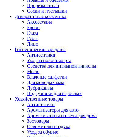
Прорезыватели
Соски и пустышки
Декоративная косметика
Аксессуары
Брови
Глаза
Губы
Лицо
Гигиенические средства
Антисептики
Уход за полостью рта
Средства для интимной гигиены
Мыло
Влажные салфетки
Для молодых мам
Лубриканты
Подгузники для взрослых
Хозяйственные товары
Антистатики
Ароматизаторы для авто
Ароматизаторы и свечи для дома
Зоотовары
Освежители воздуха
Уход за обувью