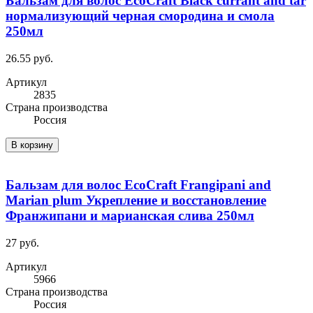
Бальзам для волос EcoCraft Black currant and tar
нормализующий черная смородина и смола
250мл
26.55 руб.
Артикул
2835
Cтрана производства
Россия
В корзину
Бальзам для волос EcoCraft Frangipani and
Marian plum Укрепление и восстановление
Франжипани и марианская слива 250мл
27 руб.
Артикул
5966
Cтрана производства
Россия