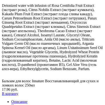
Deionized water with infusion of Rosa Сentifolia Fruit Extract
(экстракт розы), Citrus Nobilis Eхtract (экстракт кумквата),
Kakadu Plum Fruit Extract (экстракт плода сливы какаду),
Carum Petroselinum Root Eхtract (экстракт петрушки), Panax
Ginseng Root Extract (экстракт женьшеня), Oxycoccus
Quadripetalus Extract (экстракт клюквы), Citrus Sinensis Extract
(экстракт апельсина), Theobroma Cacao Eхtract (экстракт
какао), Cetearyl Alcohol, Isoamyl Laurate, Glyceryl Oleate,
Sodium Cocoamphoacetate, Amla Oil (масло амлы), Triticum
Vulgare Germ Oil (масло пшеничных зародышей), Argania
Spinosa Kernel Oil (масло арганы), Linum Usitatissimum Seed Oil
(льняное масло), Vegetable Glycerin, Hydrolyzed Wheat Protein
(гидролизованные протеины пшеницы), Hydrolyzed Keratin
(гидролизованный кератин), Betaine, Lactic Acid (молочная
кислота), D-panthenol (провитамин В5), Gel Aloe Vera (гель
алоэ-вера), Ethylhexylglycerin, Sodium Benzoate, Parfum.
Бальзам для волос Innature Восстанавливающий для сухих и
ломких волос 250мл
17.96 руб.
В корзину
Описание