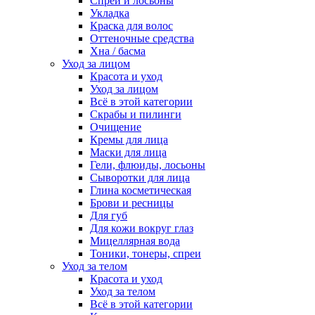
Спреи и лосьоны
Укладка
Краска для волос
Оттеночные средства
Хна / басма
Уход за лицом
Красота и уход
Уход за лицом
Всё в этой категории
Скрабы и пилинги
Очищение
Кремы для лица
Маски для лица
Гели, флюиды, лосьоны
Сыворотки для лица
Глина косметическая
Брови и ресницы
Для губ
Для кожи вокруг глаз
Мицеллярная вода
Тоники, тонеры, спреи
Уход за телом
Красота и уход
Уход за телом
Всё в этой категории