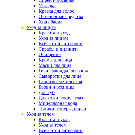
Спреи и лосьоны
Укладка
Краска для волос
Оттеночные средства
Хна / басма
Уход за лицом
Красота и уход
Уход за лицом
Всё в этой категории
Скрабы и пилинги
Очищение
Кремы для лица
Маски для лица
Гели, флюиды, лосьоны
Сыворотки для лица
Глина косметическая
Брови и ресницы
Для губ
Для кожи вокруг глаз
Мицеллярная вода
Тоники, тонеры, спреи
Уход за телом
Красота и уход
Уход за телом
Всё в этой категории