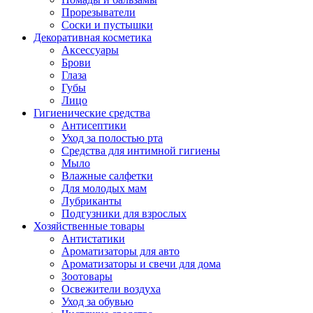
Прорезыватели
Соски и пустышки
Декоративная косметика
Аксессуары
Брови
Глаза
Губы
Лицо
Гигиенические средства
Антисептики
Уход за полостью рта
Средства для интимной гигиены
Мыло
Влажные салфетки
Для молодых мам
Лубриканты
Подгузники для взрослых
Хозяйственные товары
Антистатики
Ароматизаторы для авто
Ароматизаторы и свечи для дома
Зоотовары
Освежители воздуха
Уход за обувью