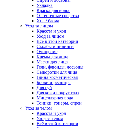
Спреи и лосьоны
Укладка
Краска для волос
Оттеночные средства
Хна / басма
Уход за лицом
Красота и уход
Уход за лицом
Всё в этой категории
Скрабы и пилинги
Очищение
Кремы для лица
Маски для лица
Гели, флюиды, лосьоны
Сыворотки для лица
Глина косметическая
Брови и ресницы
Для губ
Для кожи вокруг глаз
Мицеллярная вода
Тоники, тонеры, спреи
Уход за телом
Красота и уход
Уход за телом
Всё в этой категории