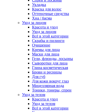
Спреи и лосьоны
Укладка
Краска для волос
Оттеночные средства
Хна / басма
Уход за лицом
Красота и уход
Уход за лицом
Всё в этой категории
Скрабы и пилинги
Очищение
Кремы для лица
Маски для лица
Гели, флюиды, лосьоны
Сыворотки для лица
Глина косметическая
Брови и ресницы
Для губ
Для кожи вокруг глаз
Мицеллярная вода
Тоники, тонеры, спреи
Уход за телом
Красота и уход
Уход за телом
Всё в этой категории