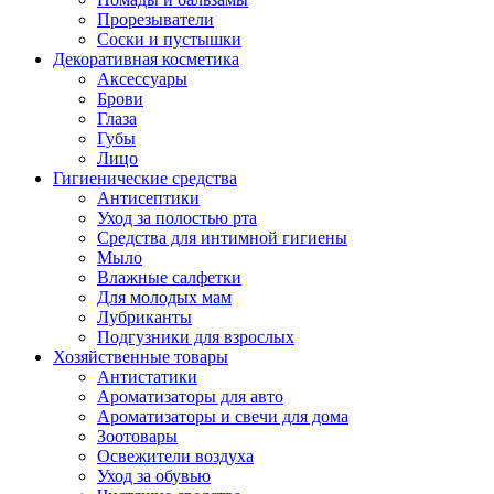
Прорезыватели
Соски и пустышки
Декоративная косметика
Аксессуары
Брови
Глаза
Губы
Лицо
Гигиенические средства
Антисептики
Уход за полостью рта
Средства для интимной гигиены
Мыло
Влажные салфетки
Для молодых мам
Лубриканты
Подгузники для взрослых
Хозяйственные товары
Антистатики
Ароматизаторы для авто
Ароматизаторы и свечи для дома
Зоотовары
Освежители воздуха
Уход за обувью