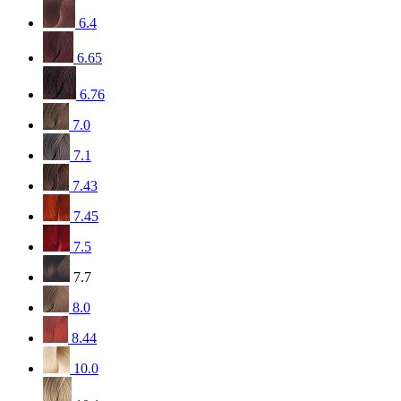
6.4
6.65
6.76
7.0
7.1
7.43
7.45
7.5
7.7
8.0
8.44
10.0